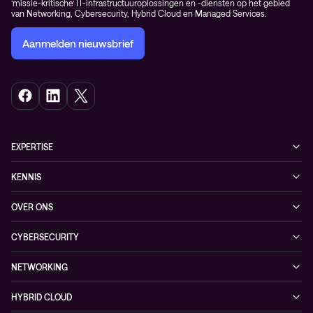
‘missie-kritische’ IT-infrastructuuroplossingen en -diensten op het gebied
van Networking, Cybersecurity, Hybrid Cloud en Managed Services.
Aanmelden nieuwsbrief
EXPERTISE
Cybersecurity
KENNIS
Networking
Blogs
OVER ONS
Hybrid Cloud
Events
Onze klanten
Observability
CYBERSECURITY
Nieuws
Partners
Managed security services
Referenties
NETWORKING
Duurzaamheid
Cybersecurity solutions
Videos
Managed networking services
Persruimte
HYBRID CLOUD
Whitepaper
Networking solutions