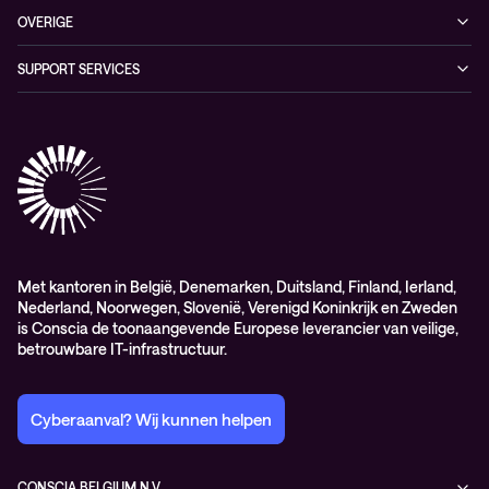
Conscia Hybrid Cloud
OVERIGE
Consultancy
Algemene verkoop – en leverings-voorwaarden
SUPPORT SERVICES
Elite
Professional services
Met kantoren in België, Denemarken, Duitsland, Finland, Ierland,
Nederland, Noorwegen, Slovenië, Verenigd Koninkrijk en Zweden
is Conscia de toonaangevende Europese leverancier van veilige,
betrouwbare IT-infrastructuur.
Cyberaanval? Wij kunnen helpen
CONSCIA BELGIUM N.V.