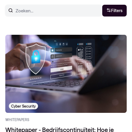
Filters
Cyber Security
WHITEPAPERS
Whitepaper - Bedrijfscontinuïteit: Hoe je