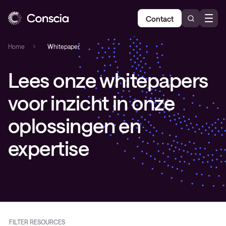
Contact
Home
»
Whitepaper
Lees onze whitepapers
voor inzicht in onze
oplossingen en
expertise
FILTER RESOURCES