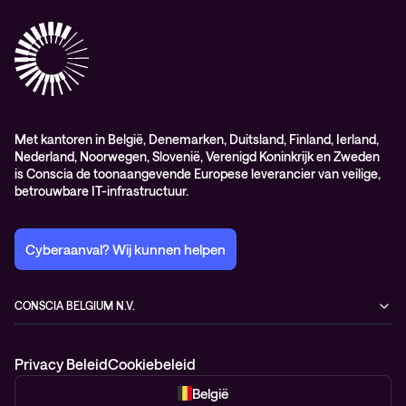
Professional services
Met kantoren in België, Denemarken, Duitsland, Finland, Ierland,
Nederland, Noorwegen, Slovenië, Verenigd Koninkrijk en Zweden
is Conscia de toonaangevende Europese leverancier van veilige,
betrouwbare IT-infrastructuur.
Cyberaanval? Wij kunnen helpen
CONSCIA BELGIUM N.V.
Romeynsweel 7
2030 Antwerp
Privacy Beleid
Cookiebeleid
Belgium
+32 3 377 81 00
België