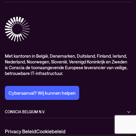
Elite
Professional services
Met kantoren in België, Denemarken, Duitsland, Finland, Ierland,
Nederland, Noorwegen, Slovenië, Verenigd Koninkrijk en Zweden
is Conscia de toonaangevende Europese leverancier van veilige,
betrouwbare IT-infrastructuur.
Cyberaanval? Wij kunnen helpen
CONSCIA BELGIUM N.V.
Romeynsweel 7
2030 Antwerp
Privacy Beleid
Cookiebeleid
Belgium