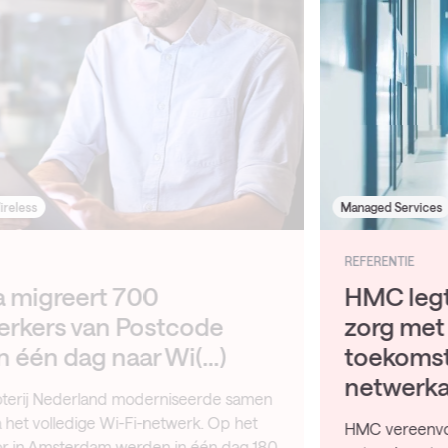
Managed Services
Networking
REFERENTIE
HMC legt de basis voor digitale
zorg met een
toekomstbestendige
netwerka(…)
HMC vereenvoudigt en standaardiseert zijn