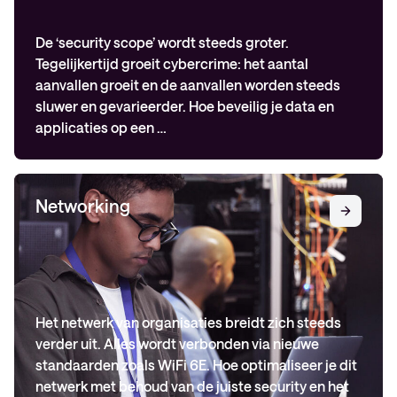
De ‘security scope’ wordt steeds groter.
Tegelijkertijd groeit cybercrime: het aantal
aanvallen groeit en de aanvallen worden steeds
sluwer en gevarieerder. Hoe beveilig je data en
applicaties op een …
Networking
Het netwerk van organisaties breidt zich steeds
verder uit. Alles wordt verbonden via nieuwe
standaarden zoals WiFi 6E. Hoe optimaliseer je dit
netwerk met behoud van de juiste security en het