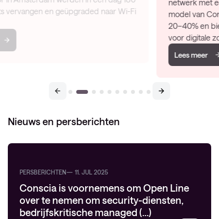
netwerk met een fabric-architectuur en NIaaS-
model van Conscia. Dit verlaagt de beheerlast met
20–40% en biedt een schaalbare, stabiele basis
voor digitale zo…
Lees meer
Nieuws en persberichten
PERSBERICHTEN
11. JUL 2025
Conscia is voornemens om Open Line
over te nemen om security-diensten,