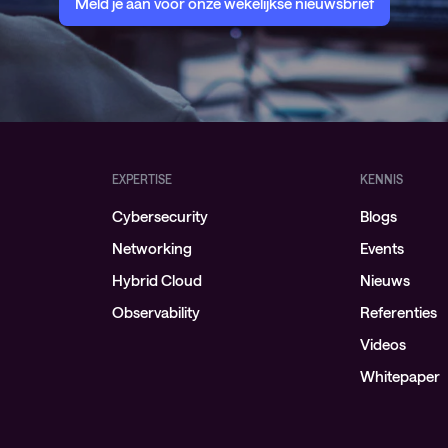
Meld je aan voor onze wekelijkse nieuwsbrief
EXPERTISE
KENNIS
Cybersecurity
Blogs
Networking
Events
Hybrid Cloud
Nieuws
Observability
Referenties
Videos
Whitepaper