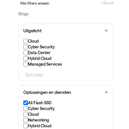
1 Result
Alle filters wissen
Blogs
Uitgelicht
Cloud
Cyber Security
Data Center
Hybrid Cloud
Managed Services
Toon meer
Oplossingen en diensten
All Flash SSD
Cyber Security
Cloud
Networking
Hybrid Cloud