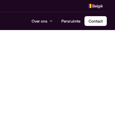
België
Over ons
Persruimte
Contact