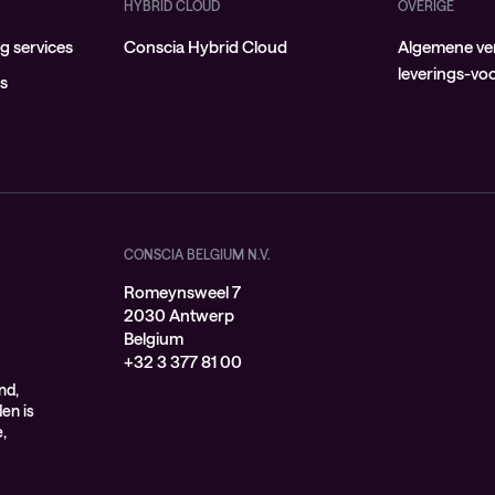
HYBRID CLOUD
OVERIGE
 services
Conscia Hybrid Cloud
Algemene ve
leverings-v
ns
CONSCIA BELGIUM N.V.
Romeynsweel 7
2030 Antwerp
Belgium
+32 3 377 81 00
nd,
en is
,