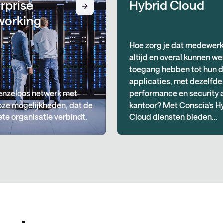
rprise
Hybrid Cloud
working
Hoe zorg je dat medewer
altijd en overal kunnen we
toegang hebben tot hun d
applicaties, met dezelfde
enzeloos netwerk met
performance en security a
oze mogelijkheden, dat de
kantoor? Met Conscia’s H
te organisatie verbindt.
Cloud diensten bieden…