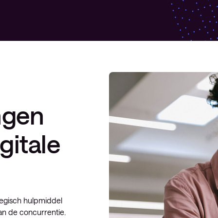
ngen
gitale
tegisch hulpmiddel
an de concurrentie.