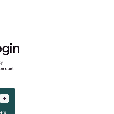
egin
ty
oe doet.
kers