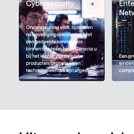
Cybersecurity
Ente
Net
Ondersteuning vóór, tijdens en
na beveiligingsincidenten Met
een gedeelde kennisbasis
binnen ons team helpt Conscia u
bij het kiezen van de juiste
Een gr
producten, processen en
eindel
technologieën die zijn afgest…
comple