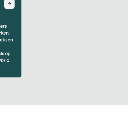
kers
rken,
ata en
ls op
ybrid