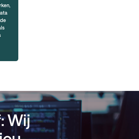
rken,
data
fde
ls
s
: Wij
jou