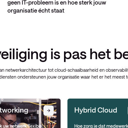
geen IT-probleem is en hoe sterk jouw
organisatie écht staat
eiliging is pas het b
an netwerkarchitectuur tot cloud-schaalbaarheid en observabili
diensten ondersteunen jouw organisatie waar het er het meest t
tworking
Hybrid Cloud
 uw netwerk flexibel,
Hoe zorg je dat medewer