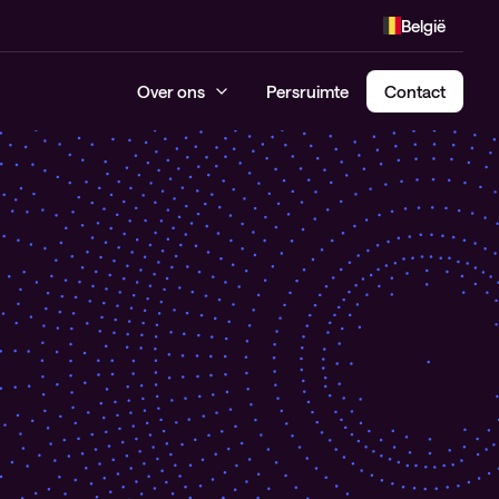
België
Over ons
Persruimte
Contact