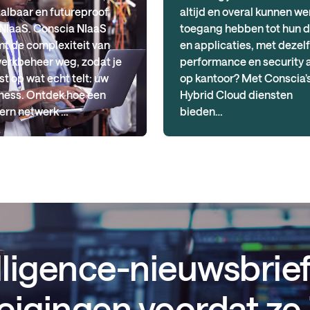
albaar en futureproof
altijd en overal kunnen we
NIaaS. Conscia NIaaS
toegang hebben tot hun 
t de complexiteit van
en applicaties, met dezel
erkbeheer weg, zodat je
performance en security a
st op wat echt telt: uw
op kantoor? Met Conscia’
ness. Ontdek hoe een
Hybrid Cloud diensten
rn netwerk …
bieden…
lligence-nieuwsbrief
eigingen voordat ze 