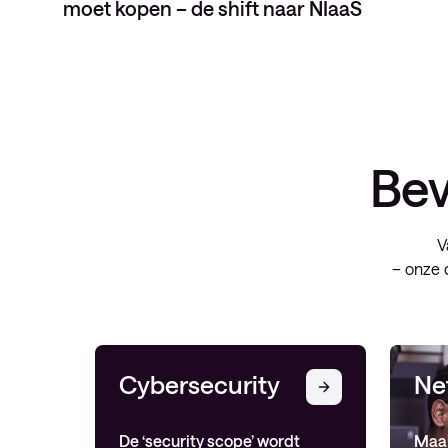
moet kopen – de shift naar NIaaS
Bev
V
– onze 
Cybersecurity
Ne
De ‘security scope’ wordt
Maak