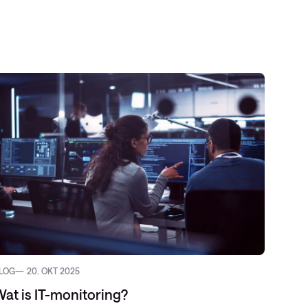
LOG
20. OKT 2025
at is IT-monitoring?