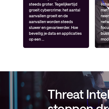
steeds groter. Tegelijkertijd
scha
groeit cybercrime: het aantal
met 
aanvallen groeit en de
neem
aanvallen worden steeds
netw
sluwer en gevarieerder. Hoe
focu
beveilig je data en applicaties
busi
op een …
mode
Threat Inte
stoppen dr