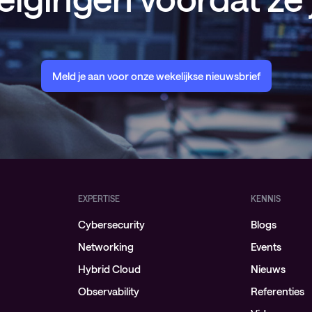
Meld je aan voor onze wekelijkse nieuwsbrief
EXPERTISE
KENNIS
Cybersecurity
Blogs
Networking
Events
Hybrid Cloud
Nieuws
Observability
Referenties