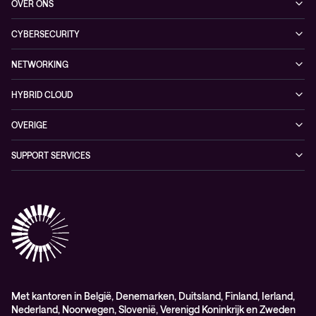
OVER ONS
Hybrid Cloud
Events
Onze klanten
Observability
CYBERSECURITY
Nieuws
Partners
Managed security services
Referenties
NETWORKING
Duurzaamheid
Cybersecurity solutions
Videos
Managed networking services
Persruimte
HYBRID CLOUD
Whitepaper
Networking solutions
Conscia Hybrid Cloud
OVERIGE
Consultancy
Algemene verkoop – en leverings-voorwaarden
SUPPORT SERVICES
Elite
Professional services
Met kantoren in België, Denemarken, Duitsland, Finland, Ierland,
Nederland, Noorwegen, Slovenië, Verenigd Koninkrijk en Zweden