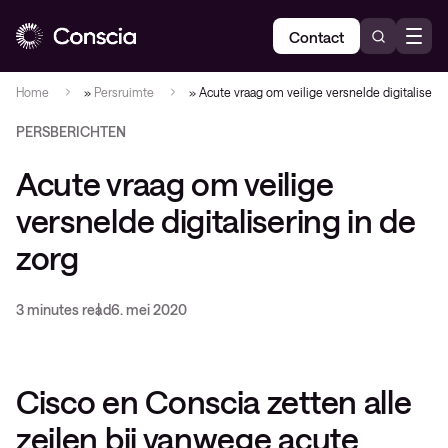
Contact
Home
»
Persruimte
»
Acute vraag om veilige versnelde digitaliserin
PERSBERICHTEN
Acute vraag om veilige
versnelde digitalisering in de
zorg
3 minutes read
6. mei 2020
Cisco en Conscia zetten alle
zeilen bij vanwege acute