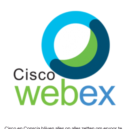
Cisco en Conscia blijven alles op alles zetten om ervoor te