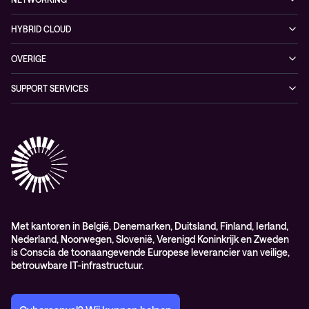
Duurzaamheid
Cybersecurity solutions
Videos
Managed networking services
Persruimte
HYBRID CLOUD
Whitepaper
Networking solutions
Conscia Hybrid Cloud
OVERIGE
Consultancy
Algemene verkoop – en leverings-voorwaarden
SUPPORT SERVICES
Elite
Professional services
Met kantoren in België, Denemarken, Duitsland, Finland, Ierland,
Nederland, Noorwegen, Slovenië, Verenigd Koninkrijk en Zweden
is Conscia de toonaangevende Europese leverancier van veilige,
betrouwbare IT-infrastructuur.