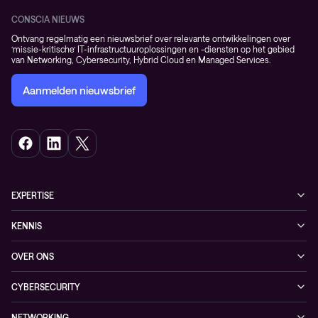
CONSCIA NIEUWS
Ontvang regelmatig een nieuwsbrief over relevante ontwikkelingen over
‘missie-kritische’ IT-infrastructuuroplossingen en -diensten op het gebied
van Networking, Cybersecurity, Hybrid Cloud en Managed Services.
Aanmelden nieuwsbrief
EXPERTISE
Cybersecurity
KENNIS
Networking
Blogs
OVER ONS
Hybrid Cloud
Events
Onze klanten
Observability
CYBERSECURITY
Nieuws
Partners
Managed security services
Referenties
NETWORKING