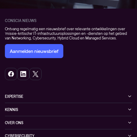
CONSCIA NIEUWS
Ontvang regelmatig een nieuwsbrief over relevante ontwikkelingen over
‘missie-kritische’ IT-infrastructuuroplossingen en -diensten op het gebied
van Networking, Cybersecurity, Hybrid Cloud en Managed Services.
Aanmelden nieuwsbrief
EXPERTISE
Cybersecurity
KENNIS
Networking
Blogs
OVER ONS
Hybrid Cloud
Events
Onze klanten
Observability
CYBERSECURITY