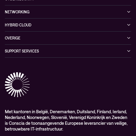
Nieuws
Partners
Managed security services
Referenties
NETWORKING
Duurzaamheid
Cybersecurity solutions
Videos
Managed networking services
Persruimte
HYBRID CLOUD
Whitepaper
Networking solutions
Conscia Hybrid Cloud
OVERIGE
Consultancy
Algemene verkoop – en leverings-voorwaarden
SUPPORT SERVICES
Elite
Professional services
Met kantoren in België, Denemarken, Duitsland, Finland, Ierland,
Nederland, Noorwegen, Slovenië, Verenigd Koninkrijk en Zweden
is Conscia de toonaangevende Europese leverancier van veilige,
betrouwbare IT-infrastructuur.