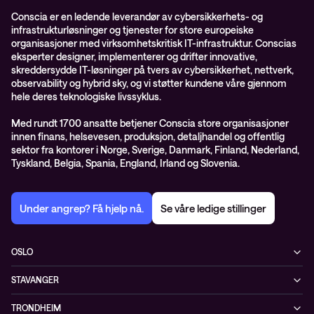
Conscia er en ledende leverandør av cybersikkerhets- og
infrastrukturløsninger og tjenester for store europeiske
organisasjoner med virksomhetskritisk IT-infrastruktur. Conscias
eksperter designer, implementerer og drifter innovative,
skreddersydde IT-løsninger på tvers av cybersikkerhet, nettverk,
observability og hybrid sky, og vi støtter kundene våre gjennom
hele deres teknologiske livssyklus.
Med rundt 1700 ansatte betjener Conscia store organisasjoner
innen finans, helsevesen, produksjon, detaljhandel og offentlig
sektor fra kontorer i Norge, Sverige, Danmark, Finland, Nederland,
Tyskland, Belgia, Spania, England, Irland og Slovenia.
Under angrep? Få hjelp nå.
Se våre ledige stillinger
OSLO
Biskop Gunnerus gate 14A
STAVANGER
0185 Oslo
Kontorveien 15
Norge
TRONDHEIM