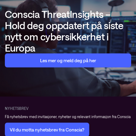
Conscia ThreatInsights –
Hold deg oppdatert på siste
nytt om cybersikkerhet i
Europa
Les mer og meld deg på her
NYHETSBREV
Få nyhetsbrev med invitasjoner, nyheter og relevant informasjon fra Conscia
Vil du motta nyhetsbrev fra Conscia?