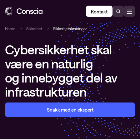
Kontakt
Home
Sikkerhet
Sikkerhetsløsninger
Cybersikkerhet
skal
være en naturlig
og
innebygget
del av
infrastrukturen
Snakk med en ekspert