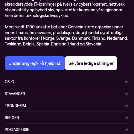
skreddersydde IT-løsninger på tvers av cybersikkerhet, nettverk,
observability og hybrid sky, og vi støtter kundene våre gjennom
hele deres teknologiske livssyklus.
Med rundt 1700 ansatte betjener Conscia store organisasjoner
innen finans, helsevesen, produksjon, detaljhandel og offentlig
sektor fra kontorer i Norge, Sverige, Danmark, Finland, Nederland,
Tyskland, Belgia, Spania, England, Irland og Slovenia.
Under angrep? Få hjelp nå.
Se våre ledige stillinger
OSLO
Biskop Gunnerus gate 14A
STAVANGER
0185 Oslo
Kontorveien 15
Norge
TRONDHEIM
4020 Stavanger
+47 24 07 74 44
Brøsetvegen 164
Norge
BERGEN
7069 Trondheim
+47 24 07 74 44
Vaskerelven 39
Norge
POSTADRESSE
5014 Bergen
+47 24 07 74 44