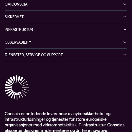
Arrangementer
OM CONSCIA
Observability
Referanser
The Conscia Experience
Tjenester, service og support
SIKKERHET
Whitepapers
Ansatte
Sikkerhetstjenester
Blogg
INFRASTRUKTUR
Partnere
Sikkerhetsløsninger
Videoer
Driftstjenester
Presserom
OBSERVABILITY
Conscia ThreatInsights
Nyheter
Løsninger
ESG-rapport 2024
Observability
TJENESTER, SERVICE OG SUPPORT
Aktsomhetsvurdering
Conscia Network Services (CNS)
Conscia Care
Conscia Education Services
Conscia er en ledende leverandør av cybersikkerhets- og
infrastrukturløsninger og tjenester for store europeiske
organisasjoner med virksomhetskritisk IT-infrastruktur. Conscias
eksperter designer, implementerer og drifter innovative,