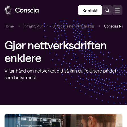
Kontakt
Home
Infrastruktur
Driftstjenester infrastruktur
Conscias Netw
Gjør nettverksdriften
enklere
Vi tar hånd om nettverket ditt så kan du fokusere på det
som betyr mest.