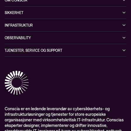
OM CONSCIA
Observability
Referanser
The Conscia Experience
Tjenester, service og support
SIKKERHET
Whitepapers
Ansatte
Sikkerhetstjenester
Blogg
INFRASTRUKTUR
Partnere
Sikkerhetsløsninger
Videoer
Driftstjenester
Presserom
OBSERVABILITY
Conscia ThreatInsights
Nyheter
Løsninger
ESG-rapport 2024
Observability
TJENESTER, SERVICE OG SUPPORT
Aktsomhetsvurdering
Conscia Network Services (CNS)
Conscia Care
Conscia Education Services
Conscia er en ledende leverandør av cybersikkerhets- og
infrastrukturløsninger og tjenester for store europeiske
organisasjoner med virksomhetskritisk IT-infrastruktur. Conscias
eksperter designer, implementerer og drifter innovative,
skreddersydde IT-løsninger på tvers av cybersikkerhet, nettverk,