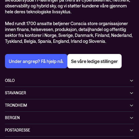
observability og hybrid sky, og vi støtter kundene våre gjennom
hele deres teknologiske livssyklus.
Med rundt 1700 ansatte betjener Conscia store organisasjoner
innen finans, helsevesen, produksjon, detaljhandel og offentlig
sektor fra kontorer i Norge, Sverige, Danmark, Finland, Nederland,
Tyskland, Belgia, Spania, England, Irland og Slovenia.
Under angrep? Få hjelp nå.
Se våre ledige stillinger
OSLO
Biskop Gunnerus gate 14A
STAVANGER
0185 Oslo
Kontorveien 15
Norge
TRONDHEIM
4020 Stavanger
+47 24 07 74 44
Brøsetvegen 164
Norge
BERGEN
7069 Trondheim
+47 24 07 74 44
Vaskerelven 39
Norge
POSTADRESSE
5014 Bergen
+47 24 07 74 44