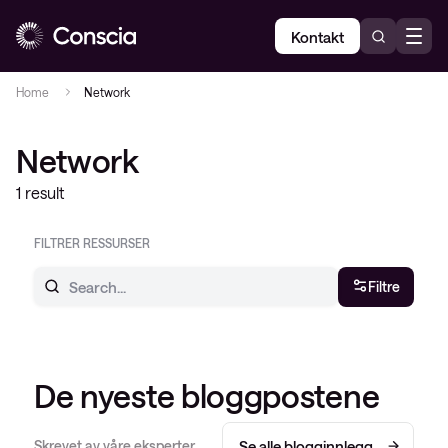
Kontakt
Home
Network
Network
1 result
FILTRER RESSURSER
Filtre
De nyeste bloggpostene
Skrevet av våre eksperter.
Se alle blogginnlegg