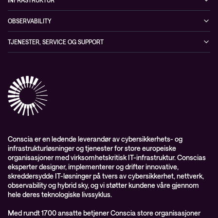
Partnere
Sikkerhetsløsninger
Videoer
Driftstjenester
Presserom
OBSERVABILITY
Conscia ThreatInsights
Nyheter
Løsninger
ESG-rapport 2024
Observability
TJENESTER, SERVICE OG SUPPORT
Aktsomhetsvurdering
Conscia Network Services (CNS)
Conscia Care
Conscia Education Services
Conscia er en ledende leverandør av cybersikkerhets- og
infrastrukturløsninger og tjenester for store europeiske
organisasjoner med virksomhetskritisk IT-infrastruktur. Conscias
eksperter designer, implementerer og drifter innovative,
skreddersydde IT-løsninger på tvers av cybersikkerhet, nettverk,
observability og hybrid sky, og vi støtter kundene våre gjennom
hele deres teknologiske livssyklus.
Med rundt 1700 ansatte betjener Conscia store organisasjoner