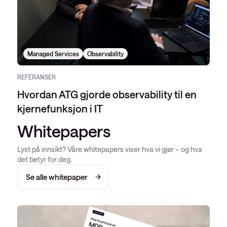
Managed Services
Observability
REFERANSER
Hvordan ATG gjorde observability til en
kjernefunksjon i IT
Whitepapers
Lyst på innsikt? Våre whitepapers viser hva vi gjør – og hva
det betyr for deg.
Se alle whitepaper