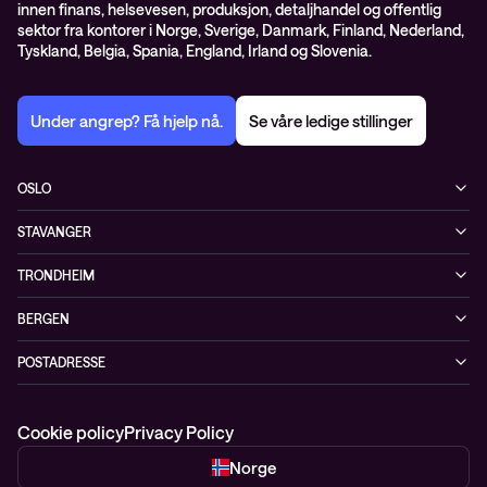
innen finans, helsevesen, produksjon, detaljhandel og offentlig
sektor fra kontorer i Norge, Sverige, Danmark, Finland, Nederland,
Tyskland, Belgia, Spania, England, Irland og Slovenia.
Under angrep? Få hjelp nå.
Se våre ledige stillinger
OSLO
Biskop Gunnerus gate 14A
STAVANGER
0185 Oslo
Kontorveien 15
Norge
TRONDHEIM
4020 Stavanger
+47 24 07 74 44
Brøsetvegen 164
Norge
BERGEN
7069 Trondheim
+47 24 07 74 44
Vaskerelven 39
Norge
POSTADRESSE
5014 Bergen
+47 24 07 74 44
Postboks 4747, Sofienberg
Norge
0506 Oslo
+47 24 07 74 44
Cookie policy
Privacy Policy
Norge
Norge