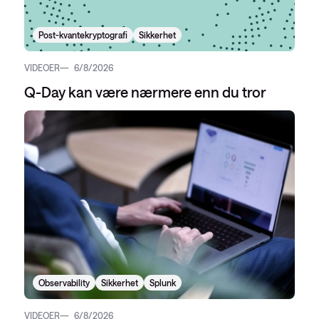
Post-kvantekryptografi
Sikkerhet
VIDEOER
6/8/2026
Q-Day kan være nærmere enn du tror
Observability
Sikkerhet
Splunk
VIDEOER
6/8/2026