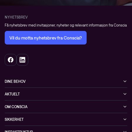
NYHETSBREV
Få nyhetsbrev med invitasjoner, nyheter og relevant informasjon fra Conscia
Vil du motta nyhetsbrev fra Conscia?
DINE BEHOV
Infrastruktur
AKTUELT
Sikkerhet
Arrangementer
OM CONSCIA
Observability
Referanser
The Conscia Experience
Tjenester, service og support
SIKKERHET
Whitepapers
Ansatte
Sikkerhetstjenester
Blogg
INFRASTRUKTUR