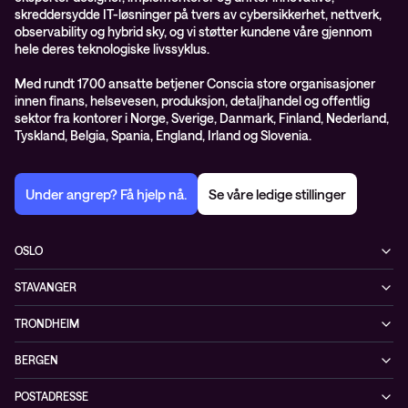
skreddersydde IT-løsninger på tvers av cybersikkerhet, nettverk,
observability og hybrid sky, og vi støtter kundene våre gjennom
hele deres teknologiske livssyklus.
Med rundt 1700 ansatte betjener Conscia store organisasjoner
innen finans, helsevesen, produksjon, detaljhandel og offentlig
sektor fra kontorer i Norge, Sverige, Danmark, Finland, Nederland,
Tyskland, Belgia, Spania, England, Irland og Slovenia.
Under angrep? Få hjelp nå.
Se våre ledige stillinger
OSLO
Biskop Gunnerus gate 14A
STAVANGER
0185 Oslo
Kontorveien 15
Norge
TRONDHEIM
4020 Stavanger
+47 24 07 74 44
Brøsetvegen 164
Norge
BERGEN
7069 Trondheim
+47 24 07 74 44
Vaskerelven 39
Norge
POSTADRESSE
5014 Bergen