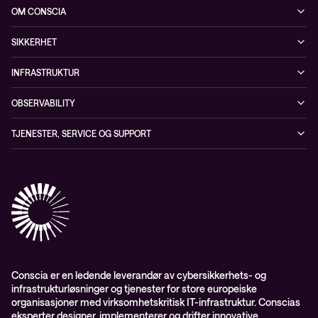
Arrangementer
OM CONSCIA
Observability
Referanser
The Conscia Experience
Tjenester, service og support
SIKKERHET
Whitepapers
Ansatte
Sikkerhetstjenester
Blogg
INFRASTRUKTUR
Partnere
Sikkerhetsløsninger
Videoer
Driftstjenester
Presserom
OBSERVABILITY
Conscia ThreatInsights
Nyheter
Løsninger
ESG-rapport 2024
Observability
TJENESTER, SERVICE OG SUPPORT
Aktsomhetsvurdering
Conscia Network Services (CNS)
Conscia Care
Conscia Education Services
Conscia er en ledende leverandør av cybersikkerhets- og
infrastrukturløsninger og tjenester for store europeiske
organisasjoner med virksomhetskritisk IT-infrastruktur. Conscias
eksperter designer, implementerer og drifter innovative,