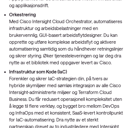
og applikasjonsdrift.
Orkestrering
Med Cisco Intersight Cloud Orchestrator, automatiseres
infrastruktur og arbeidsbelastninger med en
brukervennlig, GUI-basert arbeidsflytdesigner. Du kan
opprette og utføre komplekse arbeidsflyt og aktivere
automatisering samtidig som du håndhever retningslinjer
og sikrer styring. Øker tjenesteleveringen og lar deg dra
nytte av et bibliotek med oppgaver levert av Cisco.
Infrastruktur som
Kode (IaC)
Forenkler og sikrer IaC-strategien din, på tvers av
hybride skymiljøer med sømløs integrasjon av alle Cisco
Intersight-administrerte miljøer og Terraform Cloud
Business. Du får redusert operasjonell kompleksitet uten
å legge til flere verktøy, og bygget bro mellom DevOps
og InfraOps med et konsistent, SaaS-levert kontrollpunkt
for IaC-automatisering. Dra nytte av et sterkt
partnerskap drevet av to industriledere med Intersight