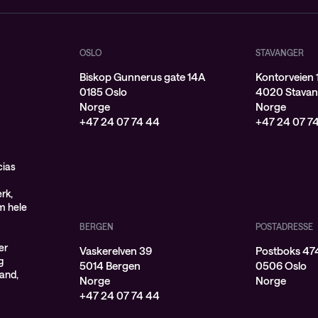
OSLO
STAVANGER
Biskop Gunnerus gate 14A
Kontorveien 
0185 Oslo
4020 Stavan
Norge
Norge
+47 24 07 74 44
+47 24 07 7
cias
rk,
om hele
BERGEN
POSTADRESSE
er
Vaskerelven 39
Postboks 474
g
5014 Bergen
0506 Oslo
land,
Norge
Norge
+47 24 07 74 44