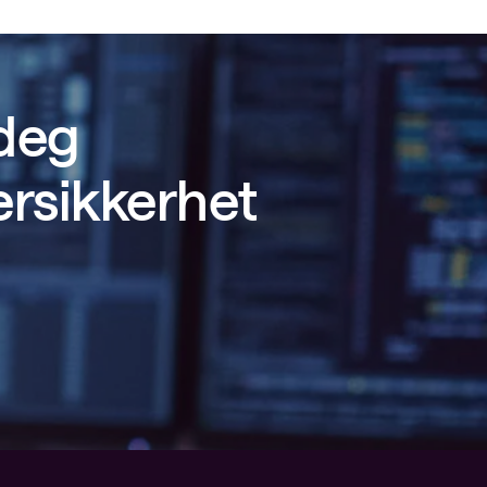
 deg
ersikkerhet