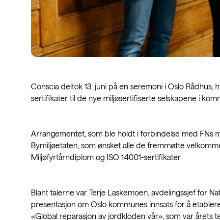
Conscia deltok 13. juni på en seremoni i Oslo Rådhus,
sertifikater til de nye miljøsertifiserte selskapene i ko
Arrangementet, som ble holdt i forbindelse med FNs mil
Bymiljøetaten, som ønsket alle de fremmøtte velkommen
Miljøfyrtårndiplom og ISO 14001-sertifikater.
Blant talerne var Terje Laskemoen, avdelingssjef for N
presentasjon om Oslo kommunes innsats for å etablere
«Global reparasjon av jordkloden vår», som var årets t