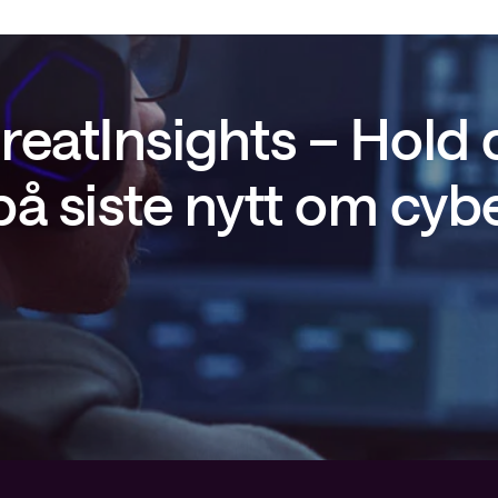
reatInsights – Hold
å siste nytt om cyb