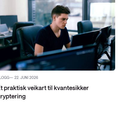
LOGG
22. JUNI 2026
ARRAN
t praktisk veikart til kvantesikker
ryptering