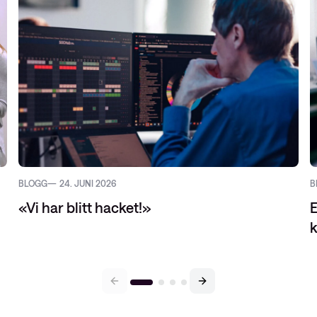
BLOGG
24. JUNI 2026
B
«Vi har blitt hacket!»
E
k