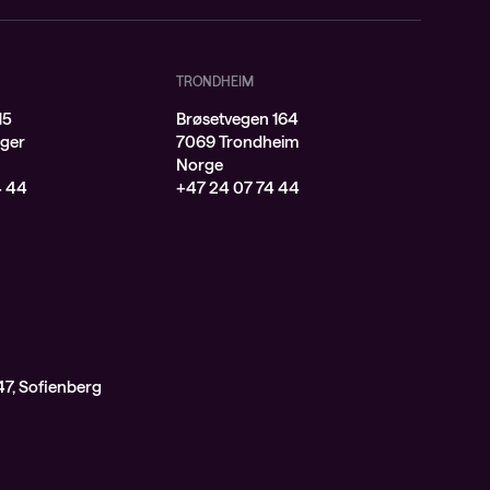
TRONDHEIM
15
Brøsetvegen 164
ger
7069 Trondheim
Norge
4 44
+47 24 07 74 44
7, Sofienberg