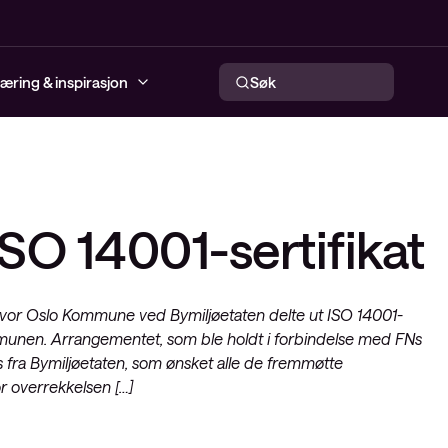
æring & inspirasjon
Søk
jenester
ter infrastruktur
ervability
Cybersecurity Incident
Local Area Network – LAN
work Services (CNS)
Infrastructure as a Service –
Response
SO 14001-sertifikat
øsninger
loyee Experience
Trådløse nettverk
IaaS
tware Adoption
Modenhetsanalyse
Nettverksautomatisering
Conscias Network Operations
Conscia Managed Detection &
Center (NOC)
 hvor Oslo Kommune ved Bymiljøetaten delte ut ISO 14001-
WAN og Service Provider-
re
Response (MDR)
 kommunen. Arrangementet, som ble holdt i forbindelse med FNs
nettverk
Secure SD-WAN as a service
cation Services
NIS2-direktivet
s fra Bymiljøetaten, som ønsket alle de fremmøtte
Hybrid cloud
r overrekkelsen […]
prise Agreement
fecycle Advisory