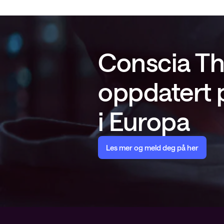
Conscia Th
oppdatert p
i Europa
Les mer og meld deg på her