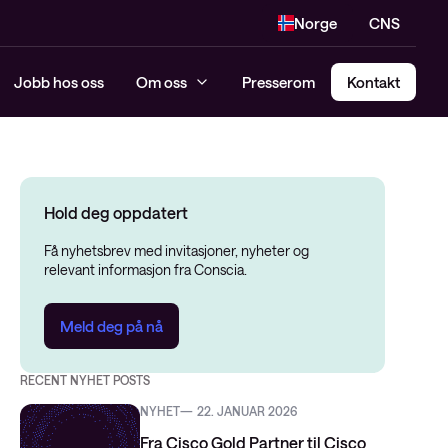
Norge
CNS
Jobb hos oss
Om oss
Presserom
Kontakt
Hold deg oppdatert
Få nyhetsbrev med invitasjoner, nyheter og
relevant informasjon fra Conscia.
Meld deg på nå
RECENT NYHET POSTS
NYHET
22. JANUAR 2026
Fra Cisco Gold Partner til Cisco