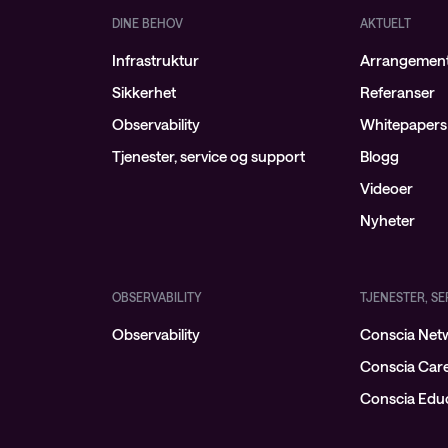
DINE BEHOV
AKTUELT
Infrastruktur
Arrangemen
Sikkerhet
Referanser
Observability
Whitepapers
Tjenester, service og support
Blogg
Videoer
Nyheter
OBSERVABILITY
TJENESTER, S
Observability
Conscia Netw
Conscia Car
Conscia Educ