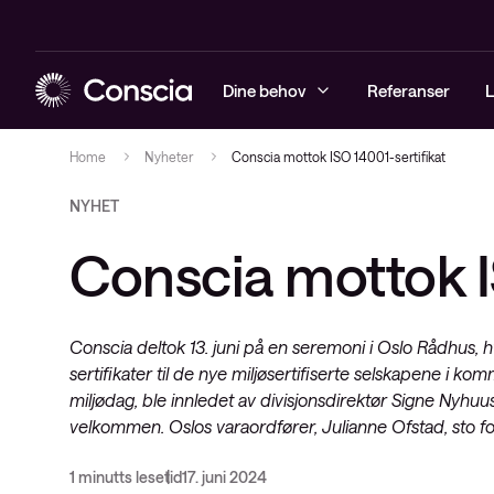
Dine behov
Referanser
L
Home
Nyheter
Conscia mottok ISO 14001-sertifikat
NYHET
Sikkerhet
Arrangementer
Sikkerhetst
Driftstjenes
Managed Obs
Conscia Net
Conscia mottok I
Infrastruktur
Blogg
Sikkerhetsl
Løsninger
Digital Emp
Conscia Sof
Observability
Whitepapers
Rådgivning
(CSA)
Conscia deltok 13. juni på en seremoni i Oslo Rådhus,
Conscia service & support
Videoer
Conscia Ca
sertifikater til de nye miljøsertifiserte selskapene i
Conscias e-postkurs
Conscia Edu
miljødag, ble innledet av divisjonsdirektør Signe Nyhuu
velkommen. Oslos varaordfører, Julianne Ofstad, sto fo
Nyheter
Cisco Enter
Software Li
1 minutts lesetid
17. juni 2024