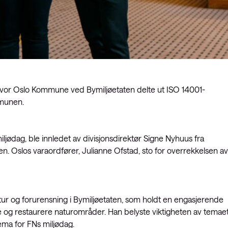
 hvor Oslo Kommune ved Bymiljøetaten delte ut ISO 14001-
mmunen.
jødag, ble innledet av divisjonsdirektør Signe Nyhuus fra
. Oslos varaordfører, Julianne Ofstad, sto for overrekkelsen av
atur og forurensning i Bymiljøetaten, som holdt en engasjerende
 og restaurere naturområder. Han belyste viktigheten av temae
ema for FNs miljødag.