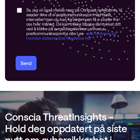
Ja, jeg vil også melde meg på Conscias nyhetsbrev. Vi
sender ikke ut e-postkommunikasjon med faste
intervaller, men du kan forvente noen få e-poster fra
oss hver måned. Du kan trekke tilbake samtykket ditt
ved å klikke på avmeldingslenken i enhver e-
postkommunikasjon fra oss. Les
alle vilkårene og
hvordan dataene dine håndteres her
.
Send
Conscia ThreatInsights –
Hold deg oppdatert på siste
nytt om cybersikkerhet i