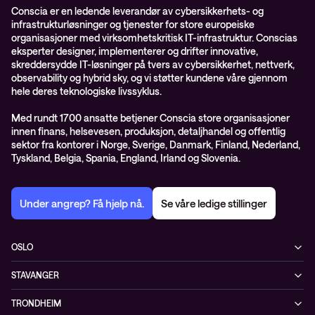
Conscia er en ledende leverandør av cybersikkerhets- og
infrastrukturløsninger og tjenester for store europeiske
organisasjoner med virksomhetskritisk IT-infrastruktur. Conscias
eksperter designer, implementerer og drifter innovative,
skreddersydde IT-løsninger på tvers av cybersikkerhet, nettverk,
observability og hybrid sky, og vi støtter kundene våre gjennom
hele deres teknologiske livssyklus.
Med rundt 1700 ansatte betjener Conscia store organisasjoner
innen finans, helsevesen, produksjon, detaljhandel og offentlig
sektor fra kontorer i Norge, Sverige, Danmark, Finland, Nederland,
Tyskland, Belgia, Spania, England, Irland og Slovenia.
Under angrep? Få hjelp nå.
Se våre ledige stillinger
OSLO
Biskop Gunnerus gate 14A
STAVANGER
0185 Oslo
Kontorveien 15
Norge
TRONDHEIM
4020 Stavanger
+47 24 07 74 44