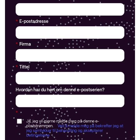
*
E-postadresse
*
Firma
*
Tittel
Hvordan har du hørt om denne e-postserien?
*
Ja, jeg vil gjerne melde meg på denne e-
poststrømmen.
Ved å melde meg på bekrefter jeg at
jeg samtykker til behandling og aksepterer
betingelsene
.