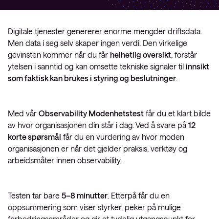
Digitale tjenester genererer enorme mengder driftsdata.
Men data i seg selv skaper ingen verdi. Den virkelige
gevinsten kommer når du får
helhetlig oversikt
, forstår
ytelsen i sanntid og kan omsette tekniske signaler til
innsikt
som faktisk kan brukes i styring og beslutninger
.
Med vår
Observability Modenhetstest
får du et klart bilde
av hvor organisasjonen din står i dag. Ved å svare på
12
korte spørsmål
får du en vurdering av hvor moden
organisasjonen er når det gjelder praksis, verktøy og
arbeidsmåter innen observability.
Testen tar bare
5–8 minutter
. Etterpå får du en
oppsummering som viser styrker, peker på mulige
forbedringsområder og gir et tydelig utgangspunkt for