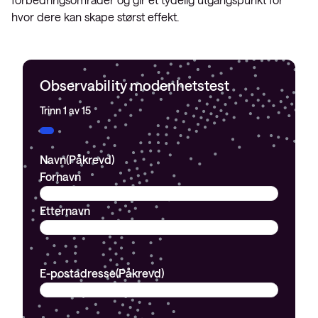
hvor dere kan skape størst effekt.
Observability modenhetstest
Trinn
1
av
15
6%
Navn
(Påkrevd)
Fornavn
Etternavn
E-postadresse
(Påkrevd)