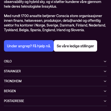
observability og hybrid sky, og vi støtter kundene våre gjennom
hele deres teknologiske livssyklus.
Med rundt 1700 ansatte betjener Conscia store organisasjoner
innen finans, helsevesen, produksjon, detaljhandel og offentlig
sektor fra kontorer i Norge, Sverige, Danmark, Finland, Nederland,
Tyskland, Belgia, Spania, England, Irland og Slovenia.
Under angrep? Få hjelp nå.
Se våre ledige stillinger
OSLO
Biskop Gunnerus gate 14A
STAVANGER
0185 Oslo
Kontorveien 15
Norge
TRONDHEIM
4020 Stavanger
+47 24 07 74 44
Brøsetvegen 164
Norge
BERGEN
7069 Trondheim
+47 24 07 74 44
Vaskerelven 39
Norge
POSTADRESSE
5014 Bergen
+47 24 07 74 44
Postboks 4747, Sofienberg
Norge