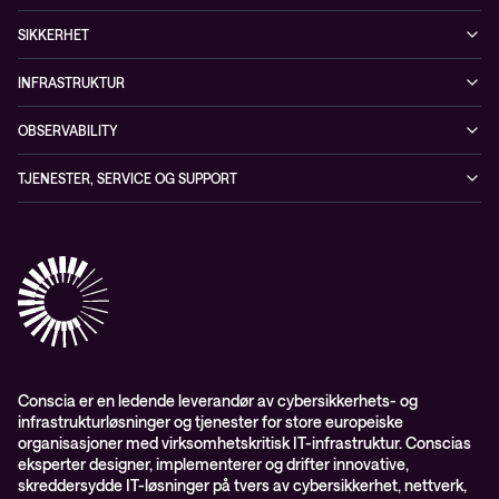
Referanser
The Conscia Experience
Tjenester, service og support
SIKKERHET
Whitepapers
Ansatte
Sikkerhetstjenester
Blogg
INFRASTRUKTUR
Partnere
Sikkerhetsløsninger
Videoer
Driftstjenester
Presserom
OBSERVABILITY
Conscia ThreatInsights
Nyheter
Løsninger
ESG-rapport 2024
Observability
TJENESTER, SERVICE OG SUPPORT
Aktsomhetsvurdering
Conscia Network Services (CNS)
Conscia Care
Conscia Education Services
Conscia er en ledende leverandør av cybersikkerhets- og
infrastrukturløsninger og tjenester for store europeiske
organisasjoner med virksomhetskritisk IT-infrastruktur. Conscias
eksperter designer, implementerer og drifter innovative,
skreddersydde IT-løsninger på tvers av cybersikkerhet, nettverk,