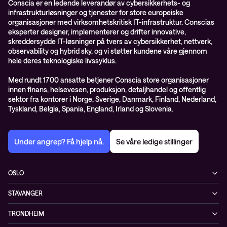
Conscia er en ledende leverandør av cybersikkerhets- og
infrastrukturløsninger og tjenester for store europeiske
organisasjoner med virksomhetskritisk IT-infrastruktur. Conscias
eksperter designer, implementerer og drifter innovative,
skreddersydde IT-løsninger på tvers av cybersikkerhet, nettverk,
observability og hybrid sky, og vi støtter kundene våre gjennom
hele deres teknologiske livssyklus.
Med rundt 1700 ansatte betjener Conscia store organisasjoner
innen finans, helsevesen, produksjon, detaljhandel og offentlig
sektor fra kontorer i Norge, Sverige, Danmark, Finland, Nederland,
Tyskland, Belgia, Spania, England, Irland og Slovenia.
Under angrep? Få hjelp nå.
Se våre ledige stillinger
OSLO
Biskop Gunnerus gate 14A
STAVANGER
0185 Oslo
Kontorveien 15
Norge
TRONDHEIM
4020 Stavanger
+47 24 07 74 44