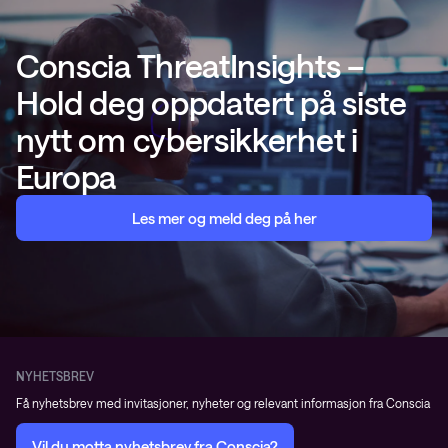
Conscia ThreatInsights –
Hold deg oppdatert på siste
nytt om cybersikkerhet i
Europa
Les mer og meld deg på her
NYHETSBREV
Få nyhetsbrev med invitasjoner, nyheter og relevant informasjon fra Conscia
Vil du motta nyhetsbrev fra Conscia?