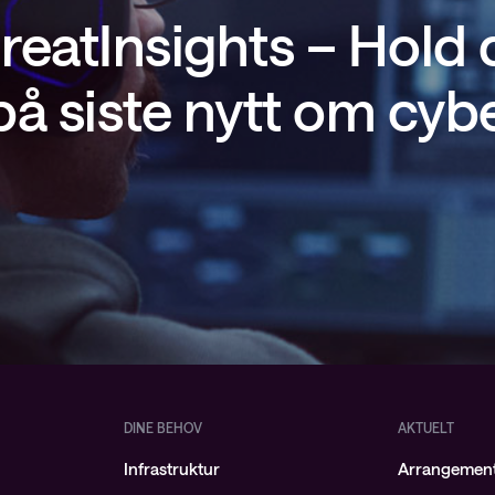
reatInsights – Hold
å siste nytt om cyb
DINE BEHOV
AKTUELT
Infrastruktur
Arrangemen