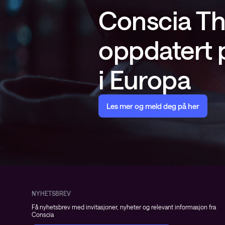
Conscia Th
oppdatert p
i Europa
Les mer og meld deg på her
NYHETSBREV
Få nyhetsbrev med invitasjoner, nyheter og relevant informasjon fra
Conscia