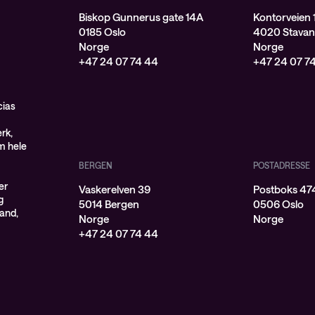
Biskop Gunnerus gate 14A
Kontorveien 
0185 Oslo
4020 Stavan
Norge
Norge
+47 24 07 74 44
+47 24 07 7
cias
rk,
om hele
BERGEN
POSTADRESSE
er
Vaskerelven 39
Postboks 474
g
5014 Bergen
0506 Oslo
land,
Norge
Norge
+47 24 07 74 44