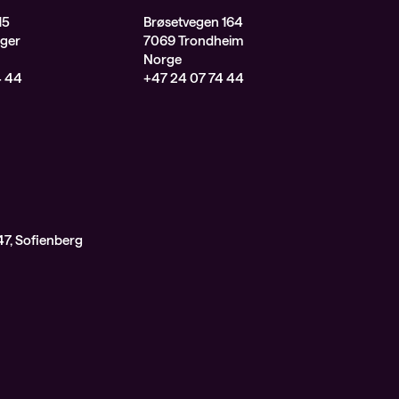
15
Brøsetvegen 164
ger
7069 Trondheim
Norge
4 44
+47 24 07 74 44
7, Sofienberg