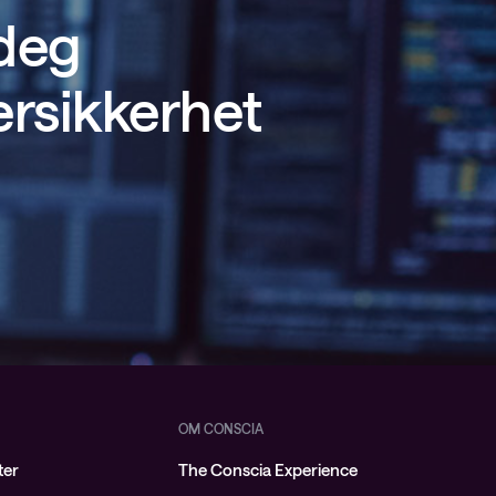
 deg
ersikkerhet
OM CONSCIA
ter
The Conscia Experience