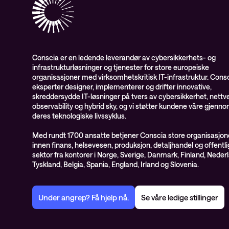
Conscia er en ledende leverandør av cybersikkerhets- og
infrastrukturløsninger og tjenester for store europeiske
organisasjoner med virksomhetskritisk IT-infrastruktur. Cons
eksperter designer, implementerer og drifter innovative,
skreddersydde IT-løsninger på tvers av cybersikkerhet, nettve
observability og hybrid sky, og vi støtter kundene våre gjenn
deres teknologiske livssyklus.
Med rundt 1700 ansatte betjener Conscia store organisasjon
innen finans, helsevesen, produksjon, detaljhandel og offentli
sektor fra kontorer i Norge, Sverige, Danmark, Finland, Neder
Tyskland, Belgia, Spania, England, Irland og Slovenia.
Under angrep? Få hjelp nå.
Se våre ledige stillinger