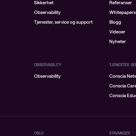
Sikkerhet
Referanser
Observability
Whitepapers
Tjenester, service og support
Blogg
Videoer
Nyheter
OBSERVABILITY
TJENESTER, S
Observability
Conscia Netw
Conscia Car
Conscia Educ
OSLO
STAVANGER