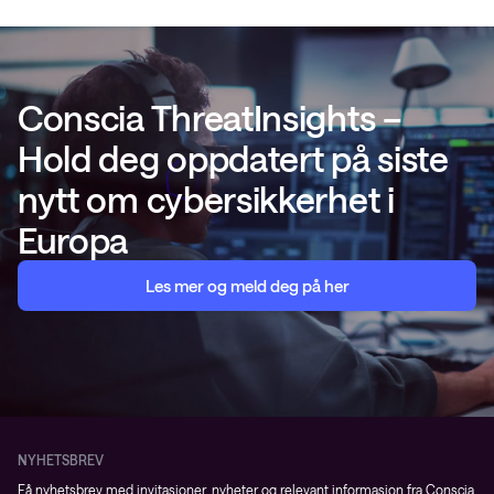
Conscia ThreatInsights –
Hold deg oppdatert på siste
nytt om cybersikkerhet i
Europa
Les mer og meld deg på her
NYHETSBREV
Få nyhetsbrev med invitasjoner, nyheter og relevant informasjon fra Conscia