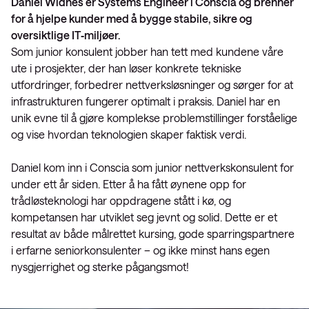
Daniel Widnes er Systems Engineer i Conscia og brenner
for å hjelpe kunder med å bygge stabile, sikre og
oversiktlige IT‑miljøer.
Som junior konsulent jobber han tett med kundene våre
ute i prosjekter, der han løser konkrete tekniske
utfordringer, forbedrer nettverksløsninger og sørger for at
infrastrukturen fungerer optimalt i praksis. Daniel har en
unik evne til å gjøre komplekse problemstillinger forståelige
og vise hvordan teknologien skaper faktisk verdi.
Daniel kom inn i Conscia som junior nettverkskonsulent for
under ett år siden. Etter å ha fått øynene opp for
trådløsteknologi har oppdragene stått i kø, og
kompetansen har utviklet seg jevnt og solid. Dette er et
resultat av både målrettet kursing, gode sparringspartnere
i erfarne seniorkonsulenter – og ikke minst hans egen
nysgjerrighet og sterke pågangsmot!