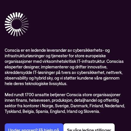
Conscia Network Services (CNS)
Conscia Care
Conscia Education Services
Conscia er en ledende leverandør av cybersikkerhets- og
infrastrukturløsninger og tjenester for store europeiske
organisasjoner med virksomhetskritisk IT-infrastruktur. Conscias
eksperter designer, implementerer og drifter innovative,
skreddersydde IT-løsninger på tvers av cybersikkerhet, nettverk,
observability og hybrid sky, og vi støtter kundene våre gjennom
hele deres teknologiske livssyklus.
Med rundt 1700 ansatte betjener Conscia store organisasjoner
innen finans, helsevesen, produksjon, detaljhandel og offentlig
sektor fra kontorer i Norge, Sverige, Danmark, Finland, Nederland,
Tyskland, Belgia, Spania, England, Irland og Slovenia.
Under angrep? Få hjelp nå.
Se våre ledige stillinger