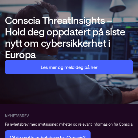
Conscia ThreatInsights –
Hold deg oppdatert på siste
nytt om cybersikkerhet i
Europa
Les mer og meld deg på her
NYHETSBREV
Få nyhetsbrev med invitasjoner, nyheter og relevant informasjon fra Conscia
Vil du motta nyhetsbrev fra Conscia?