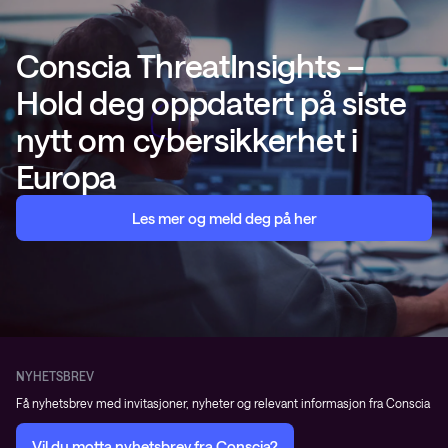
Conscia ThreatInsights –
Hold deg oppdatert på siste
nytt om cybersikkerhet i
Europa
Les mer og meld deg på her
NYHETSBREV
Få nyhetsbrev med invitasjoner, nyheter og relevant informasjon fra Conscia
Vil du motta nyhetsbrev fra Conscia?