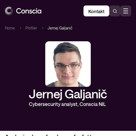
Kontakt
Home
Profiler
Jernej Galjanič
Jernej Galjanič
Cybersecurity analyst, Conscia NIL