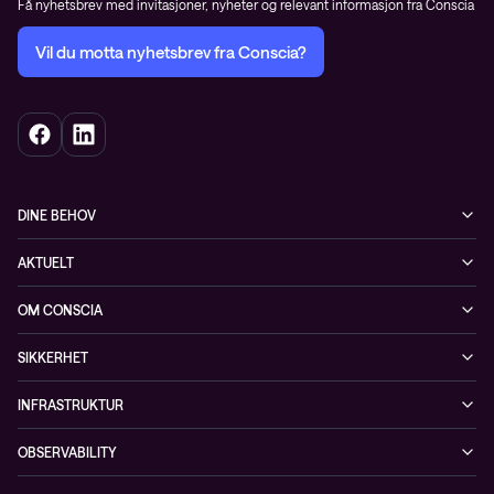
Få nyhetsbrev med invitasjoner, nyheter og relevant informasjon fra Conscia
Vil du motta nyhetsbrev fra Conscia?
DINE BEHOV
Infrastruktur
AKTUELT
Sikkerhet
Arrangementer
OM CONSCIA
Observability
Referanser
The Conscia Experience
Tjenester, service og support
SIKKERHET
Whitepapers
Ansatte
Sikkerhetstjenester
Blogg
INFRASTRUKTUR
Partnere
Sikkerhetsløsninger
Videoer
Driftstjenester
Presserom
OBSERVABILITY
Conscia ThreatInsights
Nyheter
Løsninger
ESG-rapport 2024
Observability