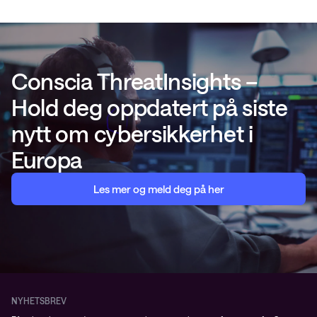
Conscia ThreatInsights –
Hold deg oppdatert på siste
nytt om cybersikkerhet i
Europa
Les mer og meld deg på her
NYHETSBREV