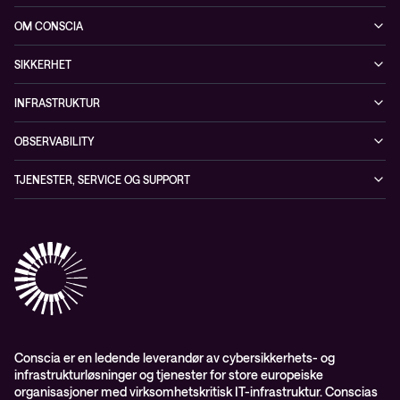
Sikkerhet
Arrangementer
OM CONSCIA
Observability
Referanser
The Conscia Experience
Tjenester, service og support
SIKKERHET
Whitepapers
Ansatte
Sikkerhetstjenester
Blogg
INFRASTRUKTUR
Partnere
Sikkerhetsløsninger
Videoer
Driftstjenester
Presserom
OBSERVABILITY
Conscia ThreatInsights
Nyheter
Løsninger
ESG-rapport 2024
Observability
TJENESTER, SERVICE OG SUPPORT
Aktsomhetsvurdering
Conscia Network Services (CNS)
Conscia Care
Conscia Education Services
Conscia er en ledende leverandør av cybersikkerhets- og
infrastrukturløsninger og tjenester for store europeiske
organisasjoner med virksomhetskritisk IT-infrastruktur. Conscias