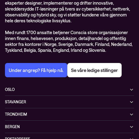
eksperter designer, implementerer og drifter innovative,
skreddersydde IT-løsninger på tvers av cybersikkerhet, nettverk,
observability og hybrid sky, og vi støtter kundene våre gjennom
hele deres teknologiske livssyklus.
Med rundt 1700 ansatte betjener Conscia store organisasjoner
innen finans, helsevesen, produksjon, detaljhandel og offentlig
sektor fra kontorer i Norge, Sverige, Danmark, Finland, Nederland,
Tyskland, Belgia, Spania, England, Irland og Slovenia.
Under angrep? Få hjelp nå.
Se våre ledige stillinger
OSLO
Biskop Gunnerus gate 14A
STAVANGER
0185 Oslo
Kontorveien 15
Norge
TRONDHEIM
4020 Stavanger
+47 24 07 74 44
Brøsetvegen 164
Norge
BERGEN
7069 Trondheim
+47 24 07 74 44
Vaskerelven 39
Norge