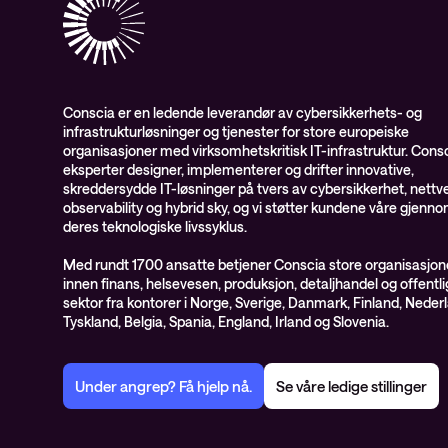
Conscia er en ledende leverandør av cybersikkerhets- og
infrastrukturløsninger og tjenester for store europeiske
organisasjoner med virksomhetskritisk IT-infrastruktur. Cons
eksperter designer, implementerer og drifter innovative,
skreddersydde IT-løsninger på tvers av cybersikkerhet, nettve
observability og hybrid sky, og vi støtter kundene våre gjenn
deres teknologiske livssyklus.
Med rundt 1700 ansatte betjener Conscia store organisasjon
innen finans, helsevesen, produksjon, detaljhandel og offentli
sektor fra kontorer i Norge, Sverige, Danmark, Finland, Neder
Tyskland, Belgia, Spania, England, Irland og Slovenia.
Under angrep? Få hjelp nå.
Se våre ledige stillinger