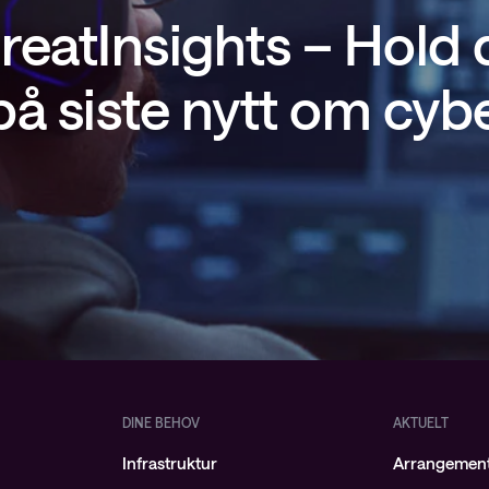
reatInsights – Hold
å siste nytt om cyb
DINE BEHOV
AKTUELT
Infrastruktur
Arrangemen