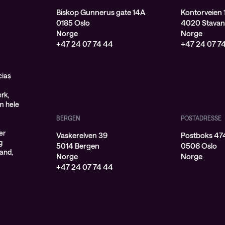
Biskop Gunnerus gate 14A
Kontorveien 
0185 Oslo
4020 Stavan
Norge
Norge
+47 24 07 74 44
+47 24 07 7
cias
rk,
om hele
BERGEN
POSTADRESSE
er
Vaskerelven 39
Postboks 474
g
5014 Bergen
0506 Oslo
land,
Norge
Norge
+47 24 07 74 44