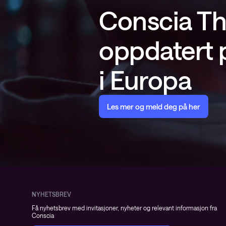
Conscia Th
oppdatert p
i Europa
Les mer og meld deg på her
NYHETSBREV
Få nyhetsbrev med invitasjoner, nyheter og relevant informasjon fra
Conscia