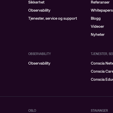
Sikkerhet
Referanser
Observability
Whitepapers
Tjenester, service og support
Blogg
Videoer
Nyheter
OBSERVABILITY
TJENESTER, S
Observability
Conscia Netw
Conscia Car
Conscia Educ
OSLO
STAVANGER