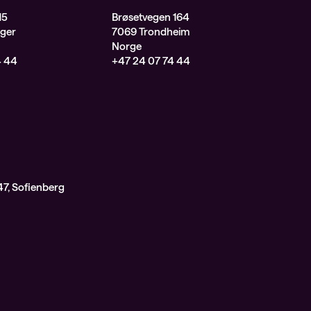
15
Brøsetvegen 164
ger
7069 Trondheim
Norge
4 44
+47 24 07 74 44
7, Sofienberg