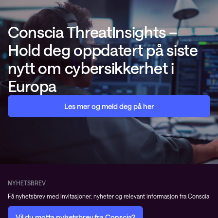
Conscia ThreatInsights –
Hold deg oppdatert på siste
nytt om cybersikkerhet i
Europa
Les mer og meld deg på her
NYHETSBREV
Få nyhetsbrev med invitasjoner, nyheter og relevant informasjon fra Conscia
Vil du motta nyhetsbrev fra Conscia?