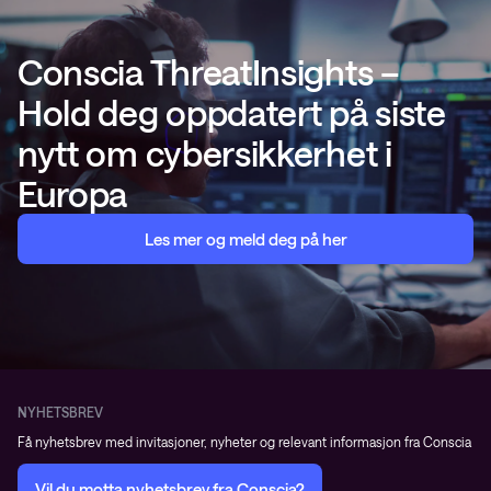
Conscia ThreatInsights –
Hold deg oppdatert på siste
nytt om cybersikkerhet i
Europa
Les mer og meld deg på her
NYHETSBREV
Få nyhetsbrev med invitasjoner, nyheter og relevant informasjon fra Conscia
Vil du motta nyhetsbrev fra Conscia?