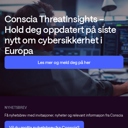
Conscia ThreatInsights –
Hold deg oppdatert på siste
nytt om cybersikkerhet i
Europa
Les mer og meld deg på her
NYHETSBREV
Få nyhetsbrev med invitasjoner, nyheter og relevant informasjon fra Conscia
Vil du motta nyhetsbrev fra Conscia?