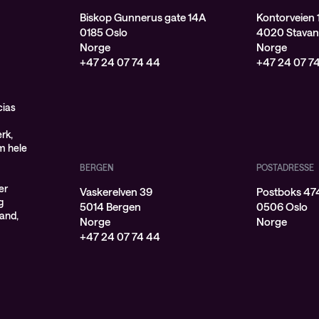
Biskop Gunnerus gate 14A
Kontorveien 
0185 Oslo
4020 Stavan
Norge
Norge
+47 24 07 74 44
+47 24 07 7
cias
rk,
om hele
BERGEN
POSTADRESSE
er
Vaskerelven 39
Postboks 474
g
5014 Bergen
0506 Oslo
land,
Norge
Norge
+47 24 07 74 44