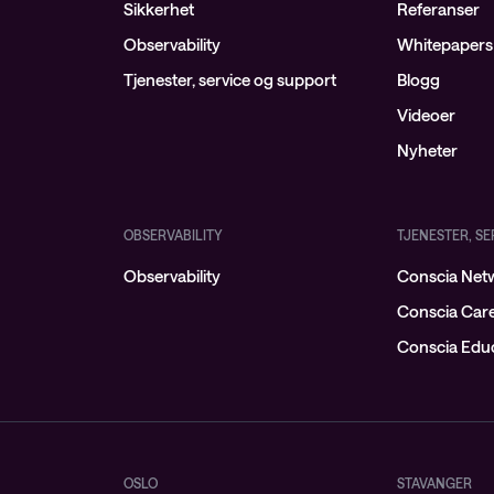
Sikkerhet
Referanser
Observability
Whitepapers
Tjenester, service og support
Blogg
Videoer
Nyheter
OBSERVABILITY
TJENESTER, S
Observability
Conscia Netw
Conscia Car
Conscia Educ
OSLO
STAVANGER