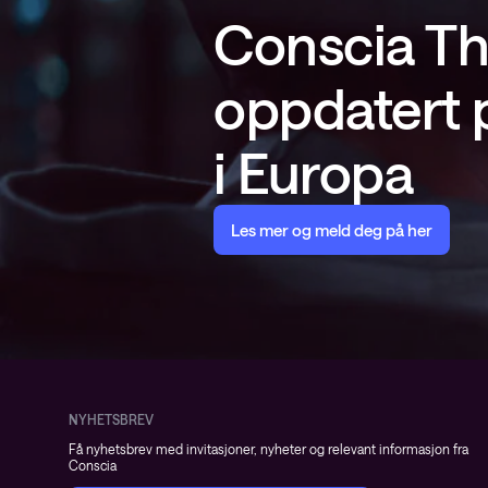
Conscia Th
oppdatert p
i Europa
Les mer og meld deg på her
NYHETSBREV
Få nyhetsbrev med invitasjoner, nyheter og relevant informasjon fra
Conscia