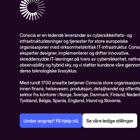
Conscia er en ledende leverandør av cybersikkerhets- og
infrastrukturløsninger og tjenester for store europeiske
organisasjoner med virksomhetskritisk IT-infrastruktur. Cons
eksperter designer, implementerer og drifter innovative,
skreddersydde IT-løsninger på tvers av cybersikkerhet, nettve
observability og hybrid sky, og vi støtter kundene våre gjenn
deres teknologiske livssyklus.
Med rundt 1700 ansatte betjener Conscia store organisasjon
innen finans, helsevesen, produksjon, detaljhandel og offentli
sektor fra kontorer i Norge, Sverige, Danmark, Finland, Neder
Tyskland, Belgia, Spania, England, Irland og Slovenia.
Under angrep? Få hjelp nå.
Se våre ledige stillinger