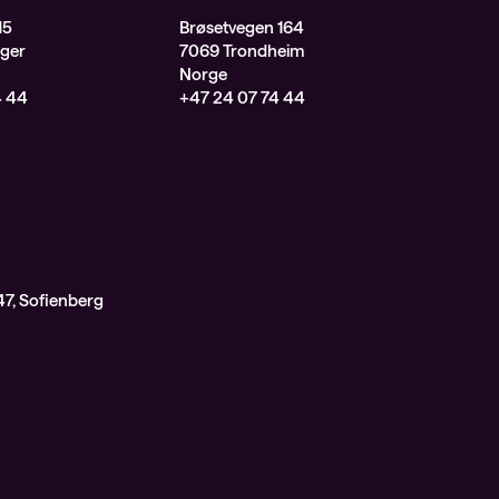
15
Brøsetvegen 164
ger
7069 Trondheim
Norge
4 44
+47 24 07 74 44
7, Sofienberg