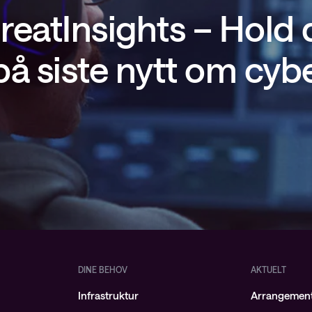
reatInsights – Hold
å siste nytt om cyb
DINE BEHOV
AKTUELT
Infrastruktur
Arrangemen