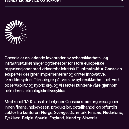
TJENESTER, SERVICE OG SUPPORT
Aktsomhetsvurdering
Conscia Network Services (CNS)
Conscia Care
Conscia Education Services
Conscia er en ledende leverandør av cybersikkerhets- og
infrastrukturløsninger og tjenester for store europeiske
organisasjoner med virksomhetskritisk IT-infrastruktur. Conscias
eksperter designer, implementerer og drifter innovative,
skreddersydde IT-løsninger på tvers av cybersikkerhet, nettverk,
observability og hybrid sky, og vi støtter kundene våre gjennom
hele deres teknologiske livssyklus.
Med rundt 1700 ansatte betjener Conscia store organisasjoner
innen finans, helsevesen, produksjon, detaljhandel og offentlig
sektor fra kontorer i Norge, Sverige, Danmark, Finland, Nederland,
Tyskland, Belgia, Spania, England, Irland og Slovenia.