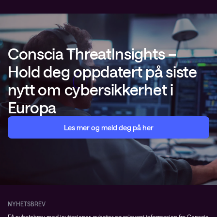
Conscia ThreatInsights –
Hold deg oppdatert på siste
nytt om cybersikkerhet i
Europa
Les mer og meld deg på her
NYHETSBREV