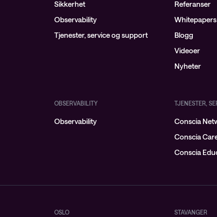
Sikkerhet
Referanser
Observability
Whitepapers
Tjenester, service og support
Blogg
Videoer
Nyheter
OBSERVABILITY
TJENESTER, S
Observability
Conscia Netw
Conscia Car
Conscia Educ
OSLO
STAVANGER