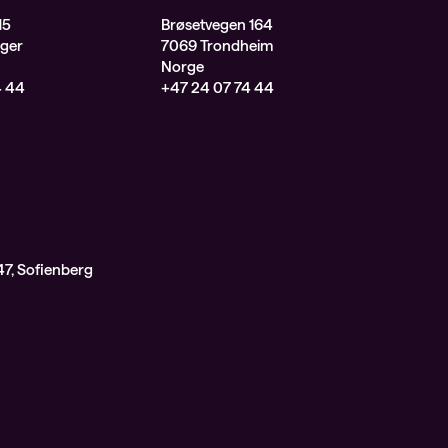
15
Brøsetvegen 164
ger
7069 Trondheim
Norge
4 44
+47 24 07 74 44
7, Sofienberg