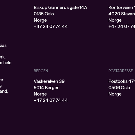
Biskop Gunnerus gate 14A
Kontorveien 
0185 Oslo
4020 Stavan
Norge
Norge
+47 24 07 74 44
+47 24 07 7
cias
rk,
om hele
BERGEN
POSTADRESSE
er
Vaskerelven 39
Postboks 474
g
5014 Bergen
0506 Oslo
land,
Norge
Norge
+47 24 07 74 44