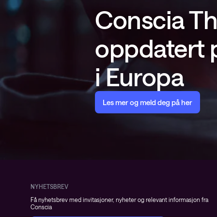
Conscia Th
oppdatert p
i Europa
Les mer og meld deg på her
NYHETSBREV
Få nyhetsbrev med invitasjoner, nyheter og relevant informasjon fra
Conscia