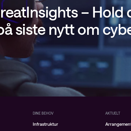
reatInsights – Hold
å siste nytt om cyb
DINE BEHOV
AKTUELT
Infrastruktur
Arrangemen