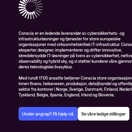
Conscia er en ledende leverandør av cybersikkerhets- og
infrastrukturløsninger og tjenester for store europeiske
organisasjoner med virksomhetskritisk IT-infrastruktur. Cons
eksperter designer, implementerer og drifter innovative,
skreddersydde IT-løsninger på tvers av cybersikkerhet, nettve
observability og hybrid sky, og vi støtter kundene våre gjenn
deres teknologiske livssyklus.
Med rundt 1700 ansatte betjener Conscia store organisasjon
innen finans, helsevesen, produksjon, detaljhandel og offentli
sektor fra kontorer i Norge, Sverige, Danmark, Finland, Neder
Tyskland, Belgia, Spania, England, Irland og Slovenia.
Under angrep? Få hjelp nå.
Se våre ledige stillinger