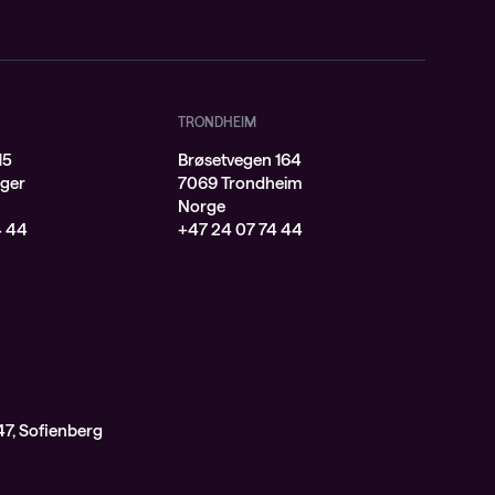
TRONDHEIM
15
Brøsetvegen 164
ger
7069 Trondheim
Norge
4 44
+47 24 07 74 44
7, Sofienberg