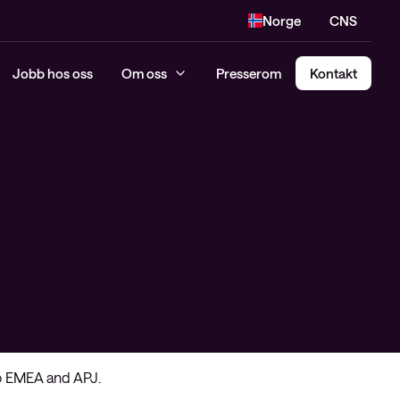
Norge
CNS
Jobb hos oss
Om oss
Presserom
Kontakt
co EMEA and APJ.