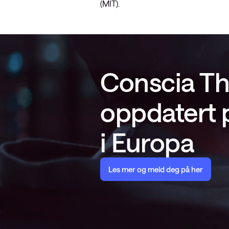
(MIT).
Conscia Th
oppdatert p
i Europa
Les mer og meld deg på her