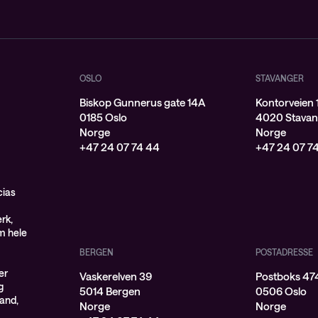
OSLO
STAVANGER
Biskop Gunnerus gate 14A
Kontorveien 
0185 Oslo
4020 Stavan
Norge
Norge
+47 24 07 74 44
+47 24 07 7
cias
rk,
om hele
BERGEN
POSTADRESSE
er
Vaskerelven 39
Postboks 474
g
5014 Bergen
0506 Oslo
land,
Norge
Norge