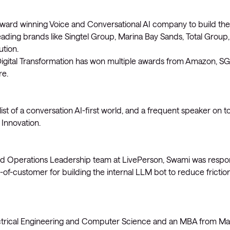
ward winning Voice and Conversational AI company to build th
ading brands like Singtel Group, Marina Bay Sands, Total Group
ution.
Digital Transformation has won multiple awards from Amazon, SGI
re.
st of a conversation AI-first world, and a frequent speaker on top
 Innovation.
and Operations Leadership team at LivePerson, Swami was respon
of-customer for building the internal LLM bot to reduce friction
ctrical Engineering and Computer Science and an MBA from Mas