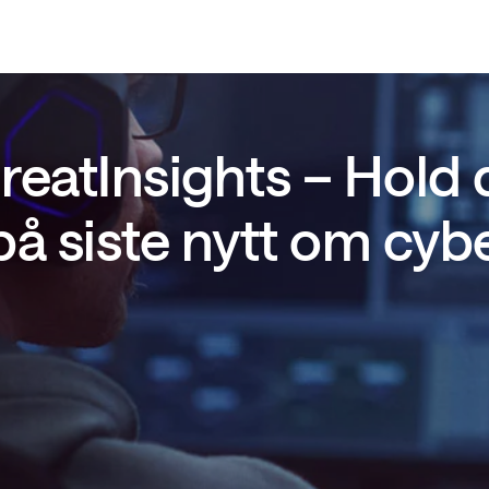
reatInsights – Hold
å siste nytt om cyb