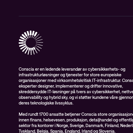
Conscia er en ledende leverandør av cybersikkerhets- og
infrastrukturløsninger og tjenester for store europeiske
organisasjoner med virksomhetskritisk IT-infrastruktur. Cons
eksperter designer, implementerer og drifter innovative,
skreddersydde IT-løsninger på tvers av cybersikkerhet, nettve
observability og hybrid sky, og vi støtter kundene våre gjenn
deres teknologiske livssyklus.
Med rundt 1700 ansatte betjener Conscia store organisasjon
innen finans, helsevesen, produksjon, detaljhandel og offentli
sektor fra kontorer i Norge, Sverige, Danmark, Finland, Neder
Tyskland, Belgia, Spania, England, Irland og Slovenia.