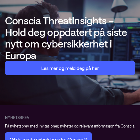
Conscia ThreatInsights –
Hold deg oppdatert på siste
nytt om cybersikkerhet i
Europa
Les mer og meld deg på her
NYHETSBREV
Få nyhetsbrev med invitasjoner, nyheter og relevant informasjon fra Conscia
Vil du motta nyhetsbrev fra Conscia?