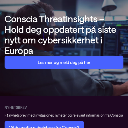
Conscia ThreatInsights –
Hold deg oppdatert på siste
nytt om cybersikkerhet i
Europa
Les mer og meld deg på her
NYHETSBREV
Få nyhetsbrev med invitasjoner, nyheter og relevant informasjon fra Conscia
Vil du motta nyhetsbrev fra Conscia?