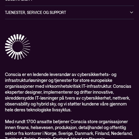
Conscia ThreatInsights
Nyheter
Løsninger
ESG-rapport 2024
Observability
TJENESTER, SERVICE OG SUPPORT
Aktsomhetsvurdering
Conscia Network Services (CNS)
Conscia Care
Conscia Education Services
Conscia er en ledende leverandør av cybersikkerhets- og
infrastrukturløsninger og tjenester for store europeiske
organisasjoner med virksomhetskritisk IT-infrastruktur. Conscias
eksperter designer, implementerer og drifter innovative,
skreddersydde IT-løsninger på tvers av cybersikkerhet, nettverk,
observability og hybrid sky, og vi støtter kundene våre gjennom
hele deres teknologiske livssyklus.
Med rundt 1700 ansatte betjener Conscia store organisasjoner
innen finans, helsevesen, produksjon, detaljhandel og offentlig
sektor fra kontorer i Norge, Sverige, Danmark, Finland, Nederland,