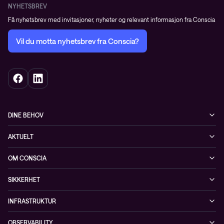
NYHETSBREV
Få nyhetsbrev med invitasjoner, nyheter og relevant informasjon fra Conscia
Vil du motta nyhetsbrev fra Conscia?
DINE BEHOV
Infrastruktur
AKTUELT
Sikkerhet
Arrangementer
OM CONSCIA
Observability
Referanser
The Conscia Experience
Tjenester, service og support
SIKKERHET
Whitepapers
Ansatte
Sikkerhetstjenester
Blogg
INFRASTRUKTUR
Partnere
Sikkerhetsløsninger
Videoer
Driftstjenester
Presserom
OBSERVABILITY