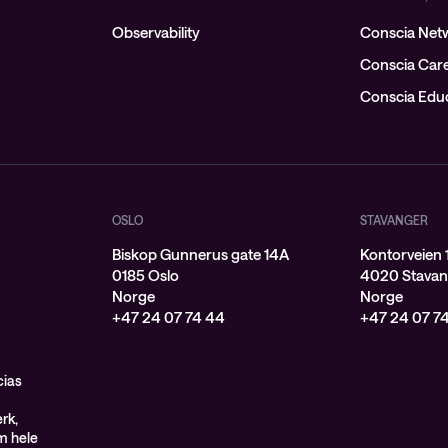
Observability
Conscia Netw
Conscia Car
Conscia Educ
OSLO
STAVANGER
Biskop Gunnerus gate 14A
Kontorveien 
0185 Oslo
4020 Stavan
Norge
Norge
+47 24 07 74 44
+47 24 07 7
cias
rk,
om hele