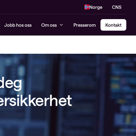
Norge
CNS
Jobb hos oss
Om oss
Presserom
Kontakt
 deg
ersikkerhet