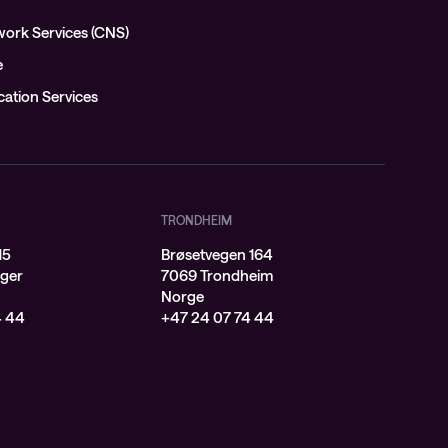
ork Services (CNS)
e
ation Services
TRONDHEIM
15
Brøsetvegen 164
ger
7069 Trondheim
Norge
4 44
+47 24 07 74 44