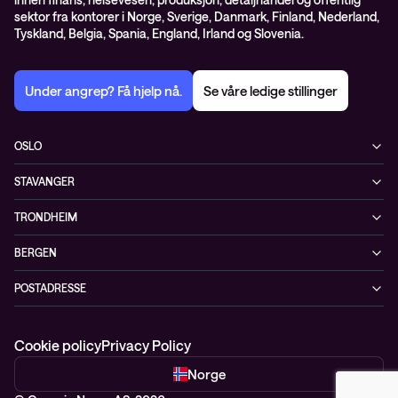
sektor fra kontorer i Norge, Sverige, Danmark, Finland, Nederland,
Tyskland, Belgia, Spania, England, Irland og Slovenia.
Under angrep? Få hjelp nå.
Se våre ledige stillinger
OSLO
Biskop Gunnerus gate 14A
STAVANGER
0185 Oslo
Kontorveien 15
Norge
TRONDHEIM
4020 Stavanger
+47 24 07 74 44
Brøsetvegen 164
Norge
BERGEN
7069 Trondheim
+47 24 07 74 44
Vaskerelven 39
Norge
POSTADRESSE
5014 Bergen
+47 24 07 74 44
Postboks 4747, Sofienberg
Norge
0506 Oslo
+47 24 07 74 44
Cookie policy
Privacy Policy
Norge
Norge