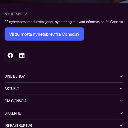
NYHETSBREV
Få nyhetsbrev med invitasjoner, nyheter og relevant informasjon fra Conscia
Vil du motta nyhetsbrev fra Conscia?
DINE BEHOV
Infrastruktur
AKTUELT
Sikkerhet
Arrangementer
OM CONSCIA
Observability
Referanser
The Conscia Experience
Tjenester, service og support
SIKKERHET
Whitepapers
Ansatte
Sikkerhetstjenester
Blogg
INFRASTRUKTUR