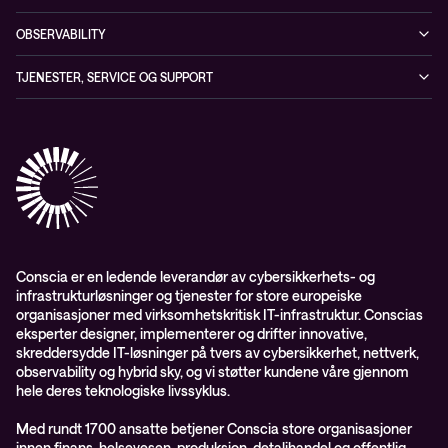
Partnere
Sikkerhetsløsninger
Videoer
Driftstjenester
Presserom
OBSERVABILITY
Conscia ThreatInsights
Nyheter
Løsninger
ESG-rapport 2024
Observability
TJENESTER, SERVICE OG SUPPORT
Aktsomhetsvurdering
Conscia Network Services (CNS)
Conscia Care
Conscia Education Services
Conscia er en ledende leverandør av cybersikkerhets- og
infrastrukturløsninger og tjenester for store europeiske
organisasjoner med virksomhetskritisk IT-infrastruktur. Conscias
eksperter designer, implementerer og drifter innovative,
skreddersydde IT-løsninger på tvers av cybersikkerhet, nettverk,
observability og hybrid sky, og vi støtter kundene våre gjennom
hele deres teknologiske livssyklus.
Med rundt 1700 ansatte betjener Conscia store organisasjoner
innen finans, helsevesen, produksjon, detaljhandel og offentlig