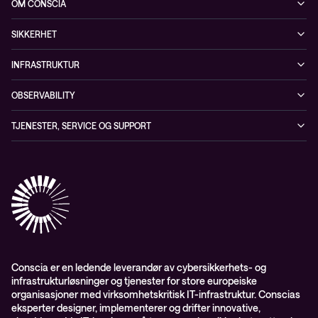
OM CONSCIA
Observability
Referanser
The Conscia Experience
Tjenester, service og support
SIKKERHET
Whitepapers
Ansatte
Sikkerhetstjenester
Blogg
INFRASTRUKTUR
Partnere
Sikkerhetsløsninger
Videoer
Driftstjenester
Presserom
OBSERVABILITY
Conscia ThreatInsights
Nyheter
Løsninger
ESG-rapport 2024
Observability
TJENESTER, SERVICE OG SUPPORT
Aktsomhetsvurdering
Conscia Network Services (CNS)
Conscia Care
Conscia Education Services
Conscia er en ledende leverandør av cybersikkerhets- og
infrastrukturløsninger og tjenester for store europeiske
organisasjoner med virksomhetskritisk IT-infrastruktur. Conscias
eksperter designer, implementerer og drifter innovative,