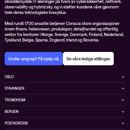
skreddersydde IT-løsninger på tvers av cybersikkerhet, nettverk,
observability og hybrid sky, og vi støtter kundene våre gjennom
hele deres teknologiske livssyklus.
Med rundt 1700 ansatte betjener Conscia store organisasjoner
innen finans, helsevesen, produksjon, detaljhandel og offentlig
sektor fra kontorer i Norge, Sverige, Danmark, Finland, Nederland,
Tyskland, Belgia, Spania, England, Irland og Slovenia.
Under angrep? Få hjelp nå.
Se våre ledige stillinger
OSLO
Biskop Gunnerus gate 14A
STAVANGER
0185 Oslo
Kontorveien 15
Norge
TRONDHEIM
4020 Stavanger
+47 24 07 74 44
Brøsetvegen 164
Norge
BERGEN
7069 Trondheim
+47 24 07 74 44
Vaskerelven 39
Norge
POSTADRESSE
5014 Bergen
+47 24 07 74 44