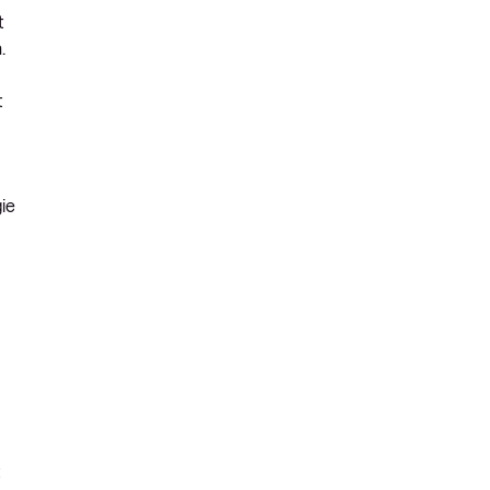
t
.
t
ie