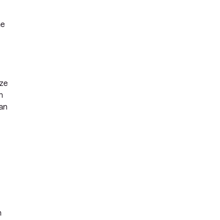
he
 ze
n
van
n