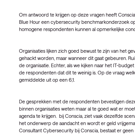
Om antwoord te krijgen op deze vragen heeft Consc
Blue Hour een cybersecurity benchmarkonderzoek opge
homogene respondenten kunnen al opmerkelijke conc
Organisaties lijken zich goed bewust te zijn van het ge
gehackt worden, maar wanneer dit gaat gebeuren. Ruim 
de organisatie. Echter, als we kijken naar het IT-budg
de respondenten dat dit te weinig is. Op de vraag welk
gemiddelde uit op een 6,1.
De gesprekken met de respondenten bevestigen deze ci
binnen organisaties weten maar al te goed wat er moet
agenda te krijgen. bij Conscia, ziet vaak dezelfde scena
het onderwerp de aandacht en wordt er geld vrijgemaa
Consultant Cybersecurity bij Conscia, bestaat er gee