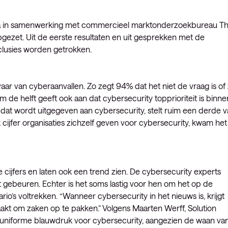
ia in samenwerking met commercieel marktonderzoekbureau T
zet. Uit de eerste resultaten en uit gesprekken met de
lusies worden getrokken.
vaar van cyberaanvallen. Zo zegt 94% dat het niet de vraag is of
de helft geeft ook aan dat cybersecurity topprioriteit is binne
et dat wordt uitgegeven aan cybersecurity, stelt ruim een derde 
 cijfer organisaties zichzelf geven voor cybersecurity, kwam het
jfers en laten ook een trend zien. De cybersecurity experts
 gebeuren. Echter is het soms lastig voor hen om het op de
rio’s voltrekken. “Wanneer cybersecurity in het nieuws is, krijgt
kt om zaken op te pakken.” Volgens Maarten Werff, Solution
n uniforme blauwdruk voor cybersecurity, aangezien de waan va