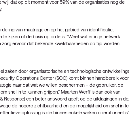
terwijl dat op dit moment voor 59% van de organisaties nog de
y.
deling van maatregelen op het gebied van identificatie,
m te kijken of de basis op orde is. “Weet wat er in je netwerk
n zorg ervoor dat bekende kwetsbaarheden op tijd worden
l zaken door organisatorische en technologische ontwikkeling
 Security Operations Center (SOC) komt binnen handbereik voor
trategie naar dat wat we willen beschermen – de gebruiker, de
om snel in te kunnen grijpen.” Maarten Werff is dan ook van
& Response) een beter antwoord geeft op de uitdagingen in de
nwege de hogere zichtbaarheid en de mogelijkheid om snel in te
fectieve oplossing is die binnen enkele weken operationeel is.