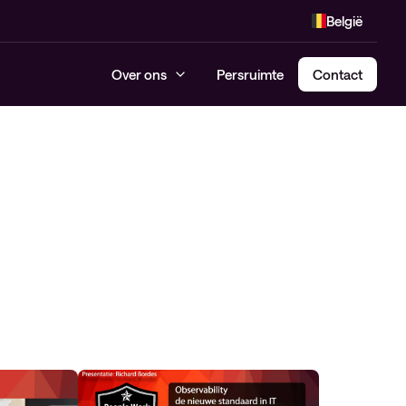
België
Over ons
Persruimte
Contact