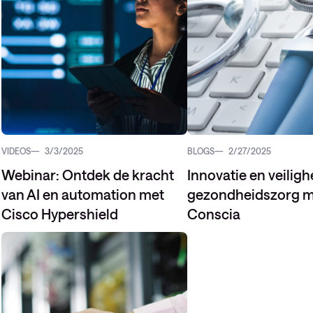
VIDEOS
3/3/2025
BLOGS
2/27/2025
Webinar: Ontdek de kracht
Innovatie en veiligh
van AI en automation met
gezondheidszorg m
Cisco Hypershield
Conscia