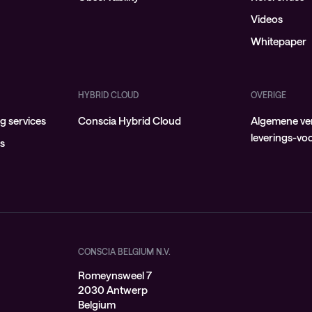
Videos
Whitepaper
HYBRID CLOUD
OVERIGE
 services
Conscia Hybrid Cloud
Algemene ve
leverings-v
ns
CONSCIA BELGIUM N.V.
Romeynsweel 7
2030 Antwerp
Belgium