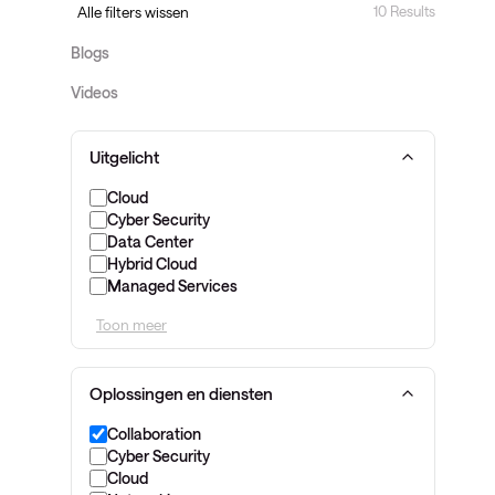
10 Results
Alle filters wissen
Blogs
Videos
Uitgelicht
Cloud
Cyber Security
Data Center
Hybrid Cloud
Managed Services
Toon meer
Oplossingen en diensten
Collaboration
Cyber Security
Cloud