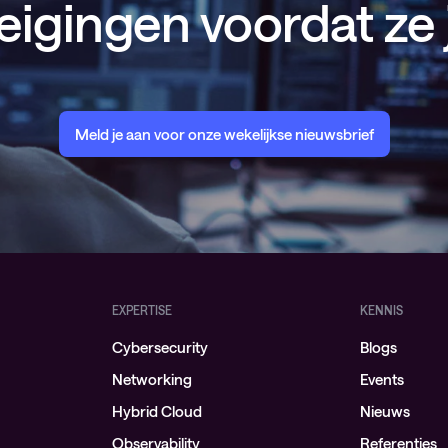
eigingen voordat ze 
Meld je aan voor onze wekelijkse nieuwsbrief
EXPERTISE
KENNIS
Cybersecurity
Blogs
Networking
Events
Hybrid Cloud
Nieuws
Observability
Referenties