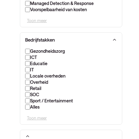
Managed Detection & Response
Voorspelbaarheid van kosten
Toon meer
Bedrijfstakken
Gezondheidszorg
ICT
Educatie
IT
Locale overheden
Overheid
Retail
SOC
Sport / Entertainment
Alles
Toon meer