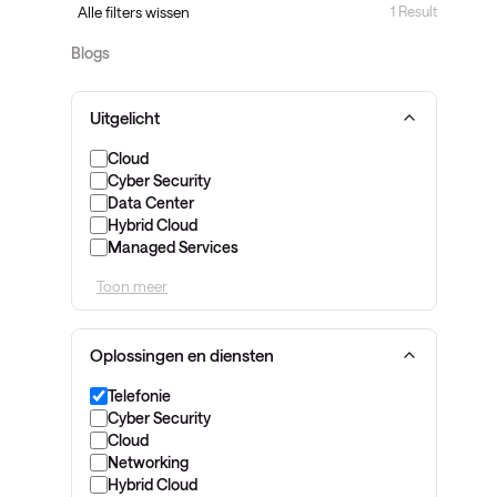
1 Result
Alle filters wissen
Blogs
Uitgelicht
Cloud
Cyber Security
Data Center
Hybrid Cloud
Managed Services
Toon meer
Oplossingen en diensten
Telefonie
Cyber Security
Cloud
Networking
Hybrid Cloud