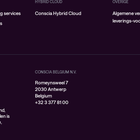
HYBRID CLOUD
OVERIGE
 services
Conscia Hybrid Cloud
Algemene ve
leverings-v
ns
CONSCIA BELGIUM N.V.
Romeynsweel 7
2030 Antwerp
Belgium
+32 3 377 81 00
nd,
en is
,