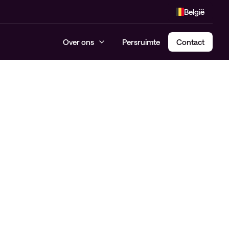
België
Over ons
Persruimte
Contact