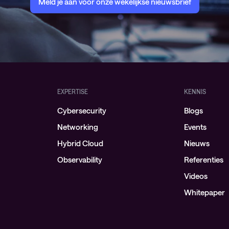
Meld je aan voor onze wekelijkse nieuwsbrief
EXPERTISE
KENNIS
Cybersecurity
Blogs
Networking
Events
Hybrid Cloud
Nieuws
Observability
Referenties
Videos
Whitepaper