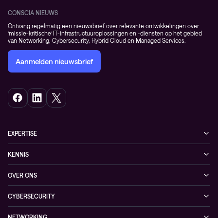
CONSCIA NIEUWS
Ontvang regelmatig een nieuwsbrief over relevante ontwikkelingen over
‘missie-kritische’ IT-infrastructuuroplossingen en -diensten op het gebied
van Networking, Cybersecurity, Hybrid Cloud en Managed Services.
Aanmelden nieuwsbrief
EXPERTISE
Cybersecurity
KENNIS
Networking
Blogs
OVER ONS
Hybrid Cloud
Events
Onze klanten
Observability
CYBERSECURITY
Nieuws
Partners
Managed security services
Referenties
NETWORKING