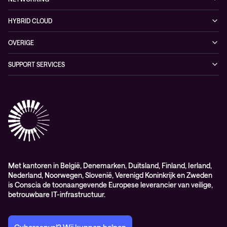
Duurzaamheid
Cybersecurity solutions
Videos
Managed networking services
Persruimte
HYBRID CLOUD
Whitepaper
Networking solutions
Conscia Hybrid Cloud
OVERIGE
Consultancy
Algemene verkoop – en leverings-voorwaarden
SUPPORT SERVICES
Elite
Professional services
Met kantoren in België, Denemarken, Duitsland, Finland, Ierland,
Nederland, Noorwegen, Slovenië, Verenigd Koninkrijk en Zweden
is Conscia de toonaangevende Europese leverancier van veilige,
betrouwbare IT-infrastructuur.