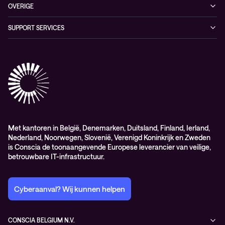
Conscia Hybrid Cloud
OVERIGE
Consultancy
Algemene verkoop – en leverings-voorwaarden
SUPPORT SERVICES
Elite
Professional services
Met kantoren in België, Denemarken, Duitsland, Finland, Ierland,
Nederland, Noorwegen, Slovenië, Verenigd Koninkrijk en Zweden
is Conscia de toonaangevende Europese leverancier van veilige,
betrouwbare IT-infrastructuur.
Cyberaanval? Wij kunnen helpen
CONSCIA BELGIUM N.V.