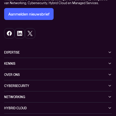
van Networking, Cybersecurity, Hybrid Cloud en Managed Services.
Aanmelden nieuwsbrief
EXPERTISE
Cybersecurity
KENNIS
Networking
Blogs
OVER ONS
Hybrid Cloud
Events
Onze klanten
Observability
CYBERSECURITY
Nieuws
Partners
Managed security services
Referenties
NETWORKING
Duurzaamheid
Cybersecurity solutions
Videos
Managed networking services
Persruimte
HYBRID CLOUD
Whitepaper
Networking solutions