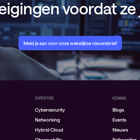
eigingen voordat ze 
Meld je aan voor onze wekelijkse nieuwsbrief
EXPERTISE
KENNIS
Cybersecurity
Blogs
Networking
Events
Hybrid Cloud
Nieuws
Observability
Referenties