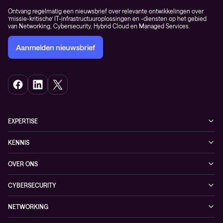
Ontvang regelmatig een nieuwsbrief over relevante ontwikkelingen over
‘missie-kritische’ IT-infrastructuuroplossingen en -diensten op het gebied
van Networking, Cybersecurity, Hybrid Cloud en Managed Services.
Aanmelden nieuwsbrief
EXPERTISE
Cybersecurity
KENNIS
Networking
Blogs
OVER ONS
Hybrid Cloud
Events
Onze klanten
Observability
CYBERSECURITY
Nieuws
Partners
Managed security services
Referenties
NETWORKING
Duurzaamheid
Cybersecurity solutions
Videos