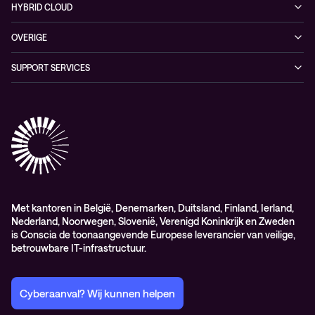
Managed networking services
Persruimte
HYBRID CLOUD
Whitepaper
Networking solutions
Conscia Hybrid Cloud
OVERIGE
Consultancy
Algemene verkoop – en leverings-voorwaarden
SUPPORT SERVICES
Elite
Professional services
Met kantoren in België, Denemarken, Duitsland, Finland, Ierland,
Nederland, Noorwegen, Slovenië, Verenigd Koninkrijk en Zweden
is Conscia de toonaangevende Europese leverancier van veilige,
betrouwbare IT-infrastructuur.
Cyberaanval? Wij kunnen helpen