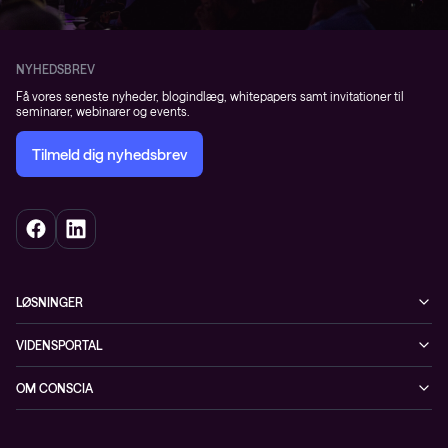
NYHEDSBREV
Få vores seneste nyheder, blogindlæg, whitepapers samt invitationer til
seminarer, webinarer og events.
Tilmeld dig nyhedsbrev
LØSNINGER
Cybersecurity
VIDENSPORTAL
Netværk
Blog
OM CONSCIA
Datacenter & Cloud
Events
ESG
Mobility
Kundecases