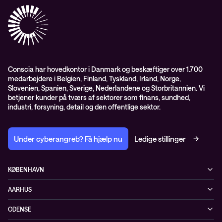
Karriere
Observability
Videoer
Partnere
Conscia Managed Services
Whitepapers
Presserum
Conscia Services
GDPR – databehandleraftale
ISO certifikater
Conscia har hovedkontor i Danmark og beskæftiger over 1.700
medarbejdere i Belgien, Finland, Tyskland, Irland, Norge,
Proces for kundeklager
Slovenien, Spanien, Sverige, Nederlandene og Storbritannien. Vi
Salgs- og leveringsbetingelser
betjener kunder på tværs af sektorer som finans, sundhed,
industri, forsyning, detail og den offentlige sektor.
Selskabsoplysninger og SKI-rammeaftale
Under cyberangreb? Få hjælp nu
Ledige stillinger
KØBENHAVN
Østbanegade 135
AARHUS
2100 København Ø
Nannasvej 7
+45 70207780
ODENSE
8230 Åbyhøj