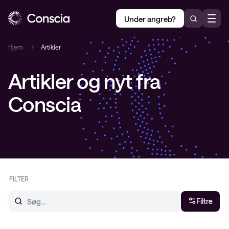
Under angreb?
Hjem
Artikler
Artikler og nyt fra
Conscia
FILTER
Filtre