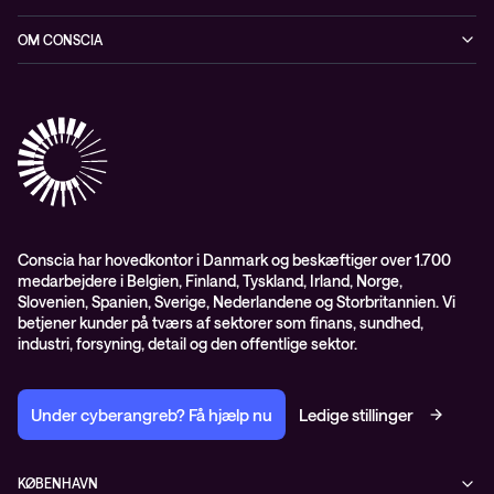
Netværk
Blog
OM CONSCIA
Datacenter & Cloud
Events
ESG
Mobility
Kundecases
Karriere
Observability
Videoer
Partnere
Conscia Managed Services
Whitepapers
Presserum
Conscia Services
GDPR – databehandleraftale
ISO certifikater
Conscia har hovedkontor i Danmark og beskæftiger over 1.700
medarbejdere i Belgien, Finland, Tyskland, Irland, Norge,
Proces for kundeklager
Slovenien, Spanien, Sverige, Nederlandene og Storbritannien. Vi
Salgs- og leveringsbetingelser
betjener kunder på tværs af sektorer som finans, sundhed,
industri, forsyning, detail og den offentlige sektor.
Selskabsoplysninger og SKI-rammeaftale
Under cyberangreb? Få hjælp nu
Ledige stillinger
KØBENHAVN